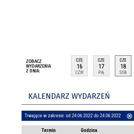
BUDYNKÓW
RADA MIASTA WŁOCŁAWEK
ENERGIA I MOBILNOŚĆ
JAKOŚĆ POWIETRZA WE WŁOCŁAWKU
WYKAZ KONTAKTÓW URZĘDU MIASTA
WŁOCŁAWEK
2026 ROKIEM TADEUSZA REICHSTEINA
WE WŁOCŁAWKU
CZE
CZE
CZE
ZOBACZ
16
17
18
WYDARZENIA
Z DNIA:
CZW
PIĄ
SOB
KALENDARZ WYDARZEŃ
Trwające w zakresie:
od 24.06.2022 do 24.06.2022
ten
Termin
Godzina
filtr