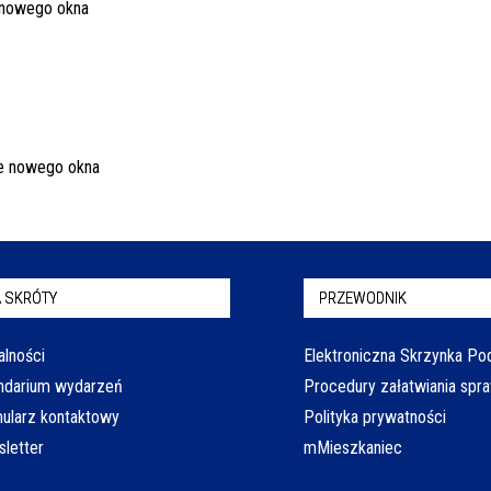
 SKRÓTY
PRZEWODNIK
alności
Elektroniczna Skrzynka P
ndarium wydarzeń
Procedury załatwiania spr
ularz kontaktowy
Polityka prywatności
letter
mMieszkaniec