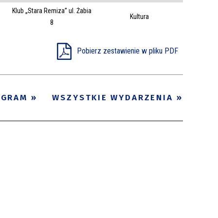
Klub „Stara Remiza” ul. Żabia
Trwające w
Kultura
—
8
zakresie
Pobierz zestawienie w pliku PDF
Miejsce
Organizator
Promowane
OGRAM
WSZYSTKIE WYDARZENIA