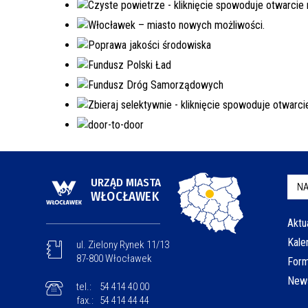
URZĄD MIASTA
NA
WŁOCŁAWEK
Aktu
Kale
ul. Zielony Rynek 11/13
87-800 Włocławek
Form
News
tel.:
54 414 40 00
fax.:
54 414 44 44