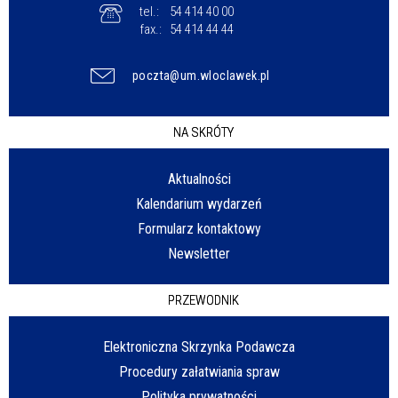
tel.:
54 414 40 00
fax.:
54 414 44 44
poczta@um.wloclawek.pl
NA SKRÓTY
Aktualności
Kalendarium wydarzeń
Formularz kontaktowy
Newsletter
PRZEWODNIK
Elektroniczna Skrzynka Podawcza
Procedury załatwiania spraw
Polityka prywatności