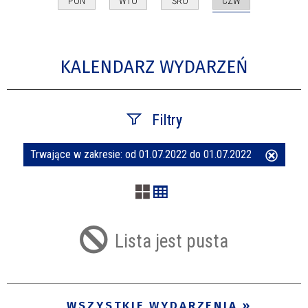
CZW
PON
WTO
ŚRO
KALENDARZ WYDARZEŃ
Filtry
Trwające w zakresie:
od 01.07.2022 do 01.07.2022
Usuń
Szukana fraza
ten
filtr
Kategoria
Lista jest pusta
Trwające w zakresie
—
WSZYSTKIE WYDARZENIA