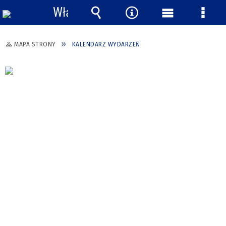
Włącz
powiadomienia
Wyszukiwarka
Narzędzia
Menu
Menu
główne
szcze
MAPA STRONY
KALENDARZ WYDARZEŃ