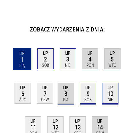
ZOBACZ WYDARZENIA Z DNIA:
LIP
LIP
LIP
LIP
LIP
2
3
4
5
1
SOB
NIE
PON
WTO
PIĄ
LIP
LIP
LIP
LIP
LIP
8
9
10
6
7
PIĄ
SOB
NIE
ŚRO
CZW
LIP
LIP
LIP
LIP
14
11
12
13