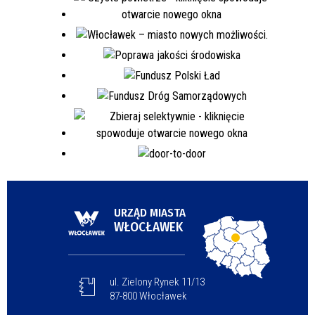
URZĄD MIASTA
WŁOCŁAWEK
ul. Zielony Rynek 11/13
87-800 Włocławek