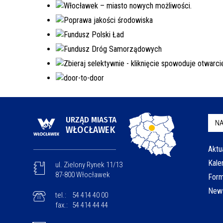
URZĄD MIASTA
NA
WŁOCŁAWEK
Aktu
Kale
ul. Zielony Rynek 11/13
87-800 Włocławek
Form
News
tel.:
54 414 40 00
fax.:
54 414 44 44