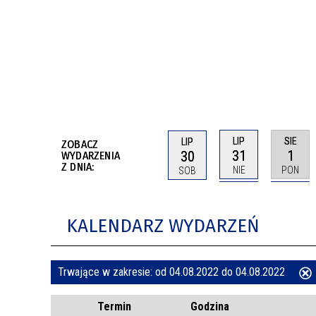
BUDYNKÓW
RADA MIASTA WŁOCŁAWEK
ENERGIA I MOBILNOŚĆ
JAKOŚĆ POWIETRZA WE WŁOCŁAWKU
WYKAZ KONTAKTÓW URZĘDU MIASTA
WŁOCŁAWEK
2026 ROKIEM TADEUSZA REICHSTEINA
WE WŁOCŁAWKU
LIP
SIE
LIP
ZOBACZ
31
1
30
WYDARZENIA
Z DNIA:
NIE
PON
SOB
KALENDARZ WYDARZEŃ
Trwające w zakresie:
od 04.08.2022 do 04.08.2022
ten
Termin
Godzina
filtr