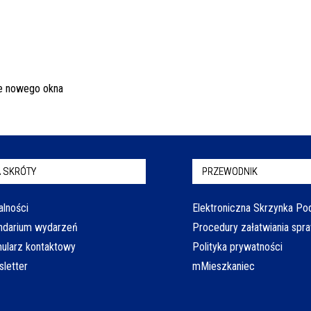
 SKRÓTY
PRZEWODNIK
alności
Elektroniczna Skrzynka P
ndarium wydarzeń
Procedury załatwiania spr
ularz kontaktowy
Polityka prywatności
letter
mMieszkaniec