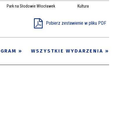
Park na Słodowie Włocławek
Kultura
Trwające w
—
zakresie
Pobierz zestawienie w pliku PDF
Miejsce
Organizator
OGRAM
WSZYSTKIE WYDARZENIA
Promowane