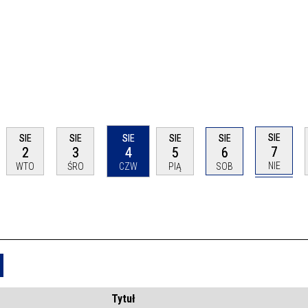
SIE
SIE
SIE
SIE
SIE
SIE
7
2
3
4
5
6
NIE
WTO
ŚRO
CZW
PIĄ
SOB
Usuń
Tytuł