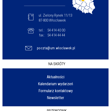
ul. Zielony Rynek 11/13
87-800 Włocławek
tel.:
54 414 40 00
fax.:
54 414 44 44
poczta@um.wloclawek.pl
NA SKRÓTY
Aktualności
Kalendarium wydarzeń
Formularz kontaktowy
Newsletter
PRZEWODNIK