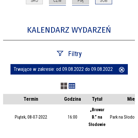
CZW
PIĄ
ŚRO
SOB
KALENDARZ WYDARZEŃ
Filtry
Trwające w zakresie:
od 09.08.2022 do 09.08.2022
Usuń
Szukana fraza
ten
filtr
Kategoria
Termin
Godzina
Tytuł
Miej
„Browar
Piątek, 08-07-2022
16:00
B.” na
Park na Słodow
Trwające w zakresie
Słodowie
—