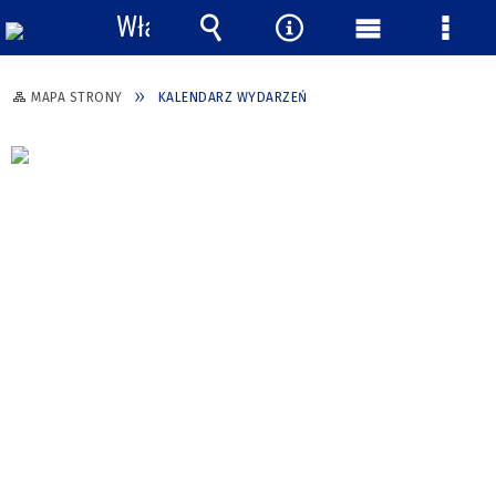
Włącz
powiadomienia
Wyszukiwarka
Narzędzia
Menu
Menu
główne
szcze
MAPA STRONY
KALENDARZ WYDARZEŃ