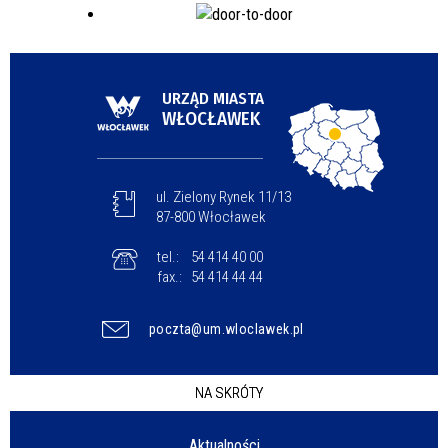
URZĄD MIASTA
WŁOCŁAWEK
ul. Zielony Rynek 11/13
87-800 Włocławek
tel.:
54 414 40 00
fax.:
54 414 44 44
poczta@um.wloclawek.pl
NA SKRÓTY
Aktualności