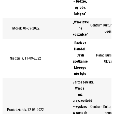
– ludzie,
Miejsce
wyroby,
fabryka”
„Włocławki
Centrum Kultury 
Organizator
Wtorek, 06-09-2022
na
Łęgsk
koszulce”
Bach vs
Promowane
Handel.
Czyli
Pałac Bursz
Niedziela, 11-09-2022
spotkanie
Okrężn
którego
nie było
Bartoszewski.
Więcej
niż
przyzwoitość
– wystawa
Centrum Kultury 
Poniedziałek, 12-09-2022
w ramach
Łęgsk