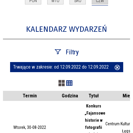
CZW
PON
WTO
ŚRO
KALENDARZ WYDARZEŃ
Filtry
Trwające w zakresie:
od 12.09.2022 do 12.09.2022
Usuń
Szukana fraza
ten
filtr
Kategoria
Termin
Godzina
Tytuł
Miej
Konkurs
„Fajansowe
Trwające w zakresie
historie w
Centrum Kultury 
Wtorek, 30-08-2022
fotografii
—
Łęgsk