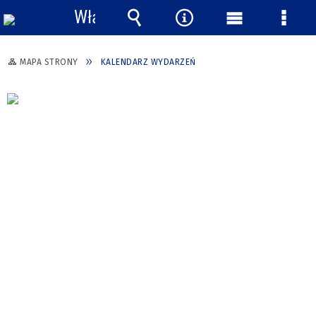
Włącz
powiadomienia
Wyszukiwarka
Narzędzia
Menu
Menu
główne
szcze
MAPA STRONY
KALENDARZ WYDARZEŃ