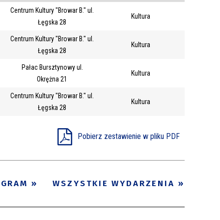
Centrum Kultury "Browar B." ul.
Trwające w
Kultura
—
Łęgska 28
zakresie
Centrum Kultury "Browar B." ul.
Kultura
Łęgska 28
Miejsce
Pałac Bursztynowy ul.
Kultura
Organizator
Okrężna 21
Promowane
Centrum Kultury "Browar B." ul.
Kultura
Łęgska 28
Pobierz zestawienie w pliku PDF
OGRAM
WSZYSTKIE WYDARZENIA