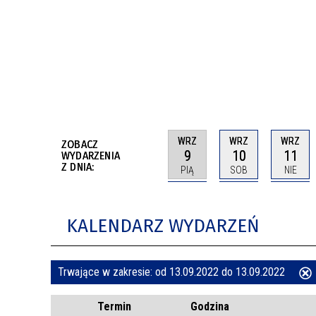
BUDYNKÓW
RADA MIASTA WŁOCŁAWEK
ENERGIA I MOBILNOŚĆ
JAKOŚĆ POWIETRZA WE WŁOCŁAWKU
WYKAZ KONTAKTÓW URZĘDU MIASTA
WŁOCŁAWEK
2026 ROKIEM TADEUSZA REICHSTEINA
WE WŁOCŁAWKU
WRZ
WRZ
WRZ
ZOBACZ
9
10
11
WYDARZENIA
Z DNIA:
PIĄ
SOB
NIE
KALENDARZ WYDARZEŃ
Trwające w zakresie:
od 13.09.2022 do 13.09.2022
ten
Termin
Godzina
filtr