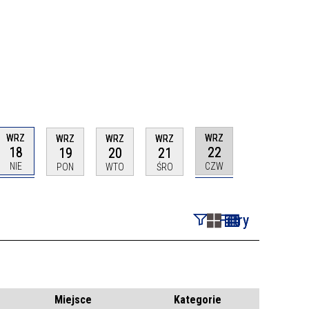
WRZ
WRZ
WRZ
WRZ
WRZ
18
22
19
20
21
NIE
CZW
PON
WTO
ŚRO
Filtry
Szukana fraza
Kategoria
Miejsce
Kategorie