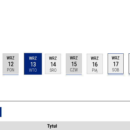
WRZ
WRZ
WRZ
WRZ
WRZ
WRZ
12
15
17
13
14
16
PON
CZW
SOB
WTO
ŚRO
PIĄ
Usuń
Tytuł