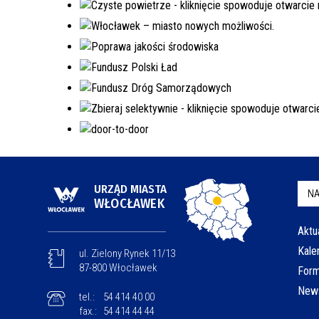
URZĄD MIASTA
NA
WŁOCŁAWEK
Aktu
Kale
ul. Zielony Rynek 11/13
87-800 Włocławek
Form
News
tel.:
54 414 40 00
fax.:
54 414 44 44