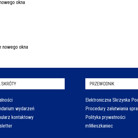
 SKRÓTY
PRZEWODNIK
alności
Elektroniczna Skrzynka P
ndarium wydarzeń
Procedury załatwiania spr
ularz kontaktowy
Polityka prywatności
letter
mMieszkaniec