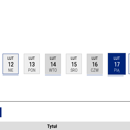
LUT
LUT
LUT
LUT
LUT
LUT
12
13
14
15
16
17
NIE
PON
WTO
ŚRO
CZW
PIĄ
Usuń
Tytuł