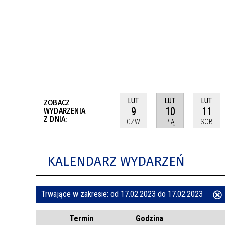
BUDYNKÓW
RADA MIASTA WŁOCŁAWEK
ENERGIA I MOBILNOŚĆ
JAKOŚĆ POWIETRZA WE WŁOCŁAWKU
WYKAZ KONTAKTÓW URZĘDU MIASTA
WŁOCŁAWEK
2026 ROKIEM TADEUSZA REICHSTEINA
WE WŁOCŁAWKU
LUT
LUT
LUT
ZOBACZ
9
10
11
WYDARZENIA
Z DNIA:
CZW
PIĄ
SOB
KALENDARZ WYDARZEŃ
Trwające w zakresie:
od 17.02.2023 do 17.02.2023
ten
Termin
Godzina
filtr