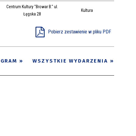
Centrum Kultury "Browar B." ul.
Trwające w
Kultura
—
Łęgska 28
zakresie
Pobierz zestawienie w pliku PDF
Miejsce
Organizator
Promowane
OGRAM
WSZYSTKIE WYDARZENIA