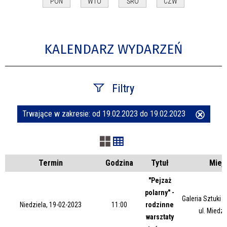
PON
WTO
ŚRO
CZW
KALENDARZ WYDARZEŃ
Filtry
Trwające w zakresie:
od 19.02.2023 do 19.02.2023
Usuń
Szukana fraza
ten
filtr
Kategoria
Termin
Godzina
Tytuł
Miej
"Pejzaż
polarny" -
Trwające w zakresie
Galeria Sztuki
Niedziela, 19-02-2023
11:00
rodzinne
ul. Miedz
warsztaty
—