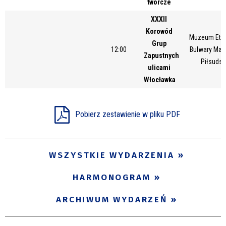
twórcze
Miejsce
XXXII
Korowód
Muzeum Etno
Grup
12:00
Bulwary Mar
Organizator
Zapustnych
Piłsudsk
ulicami
Włocławka
Promowane
Pobierz zestawienie w pliku PDF
WSZYSTKIE WYDARZENIA
HARMONOGRAM
ARCHIWUM WYDARZEŃ