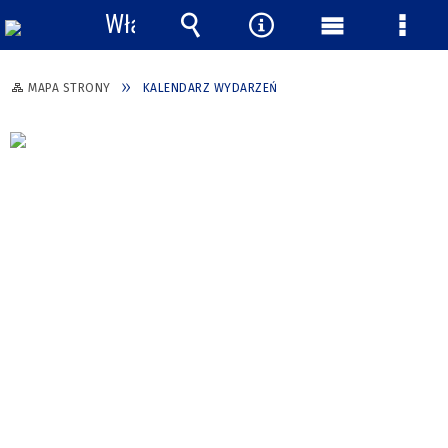
Włącz
powiadomienia
Wyszukiwarka
Narzędzia
Menu
Menu
główne
szcze
MAPA STRONY
KALENDARZ WYDARZEŃ