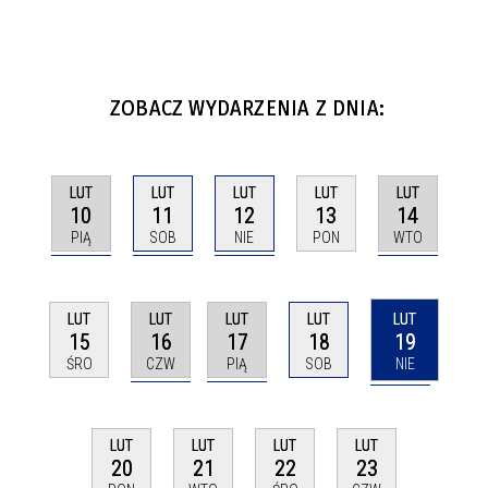
ZOBACZ WYDARZENIA Z DNIA:
LUT
LUT
LUT
LUT
LUT
10
11
12
14
13
PIĄ
SOB
NIE
WTO
PON
LUT
LUT
LUT
LUT
LUT
16
17
19
15
18
CZW
PIĄ
NIE
ŚRO
SOB
LUT
LUT
LUT
LUT
20
21
22
23