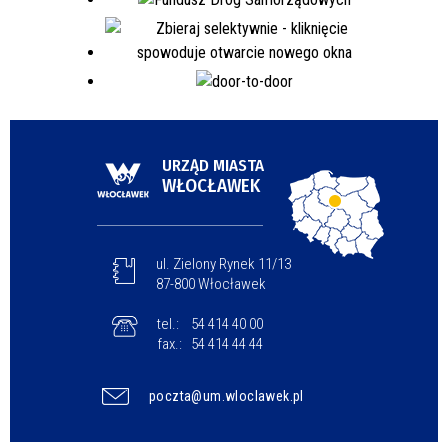
URZĄD MIASTA
WŁOCŁAWEK
ul. Zielony Rynek 11/13
87-800 Włocławek
tel.:
54 414 40 00
fax.:
54 414 44 44
poczta@um.wloclawek.pl