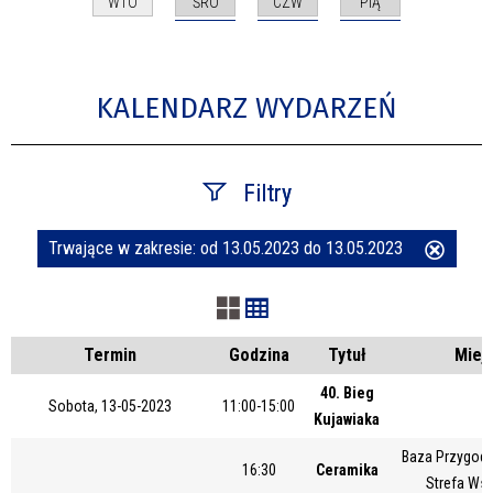
ŚRO
CZW
PIĄ
WTO
KALENDARZ WYDARZEŃ
Filtry
Trwające w zakresie:
od 13.05.2023 do 13.05.2023
Usuń
Szukana fraza
ten
filtr
Kategoria
Termin
Godzina
Tytuł
Miej
40. Bieg
Sobota, 13-05-2023
11:00-15:00
Kujawiaka
Trwające w zakresie
Baza Przygody
16:30
Ceramika
—
Strefa Ws