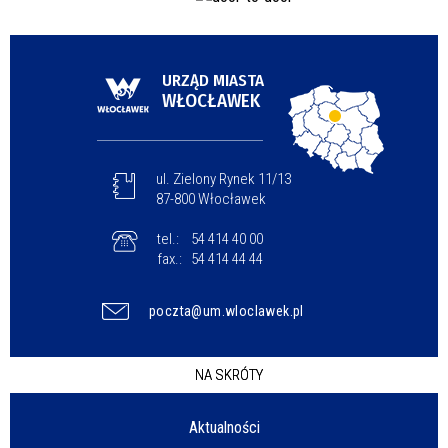
URZĄD MIASTA
WŁOCŁAWEK
ul. Zielony Rynek 11/13
87-800 Włocławek
tel.:
54 414 40 00
fax.:
54 414 44 44
poczta@um.wloclawek.pl
NA SKRÓTY
Aktualności