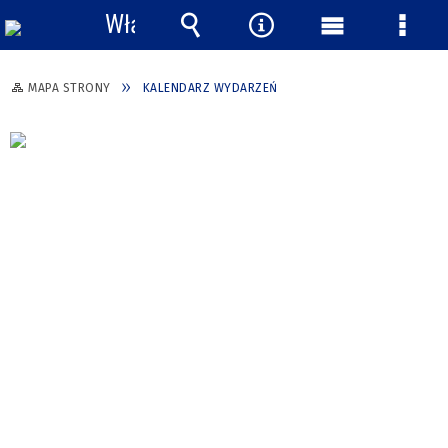
Włącz
powiadomienia
Wyszukiwarka
Narzędzia
Menu
Menu
główne
szcze
MAPA STRONY
KALENDARZ WYDARZEŃ