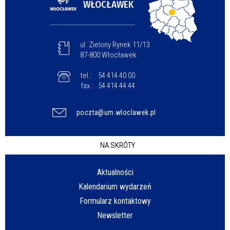
WŁOCŁAWEK
ul. Zielony Rynek 11/13
87-800 Włocławek
tel.:
54 414 40 00
fax.:
54 414 44 44
poczta@um.wloclawek.pl
NA SKRÓTY
Aktualności
Kalendarium wydarzeń
Formularz kontaktowy
Newsletter