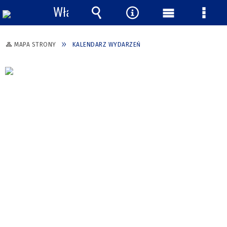
Włącz
powiadomienia
Wyszukiwarka
Narzędzia
Menu
Menu
główne
szcze
MAPA STRONY
KALENDARZ WYDARZEŃ