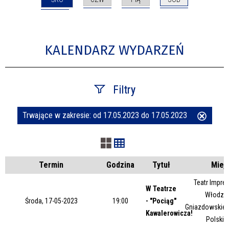
KALENDARZ WYDARZEŃ
Filtry
Trwające w zakresie:
od 17.05.2023 do 17.05.2023
Usuń
Szukana fraza
ten
filtr
Kategoria
Termin
Godzina
Tytuł
Miej
Teatr Impres
W Teatrze
Włodzim
Trwające w zakresie
Środa, 17-05-2023
19:00
- "Pociąg"
Gniazdowskieg
Kawalerowicza!
Polskie
—