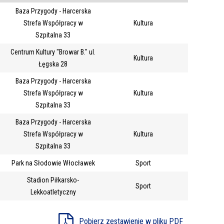
Baza Przygody - Harcerska
Trwające w
—
Strefa Współpracy w
Kultura
zakresie
Szpitalna 33
Centrum Kultury "Browar B." ul.
Kultura
Miejsce
Łęgska 28
Organizator
Baza Przygody - Harcerska
Promowane
Strefa Współpracy w
Kultura
Szpitalna 33
Baza Przygody - Harcerska
Strefa Współpracy w
Kultura
Szpitalna 33
Park na Słodowie Włocławek
Sport
Stadion Piłkarsko-
Sport
Lekkoatletyczny
Pobierz zestawienie w pliku PDF