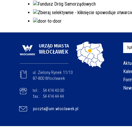
URZĄD MIASTA
NA
WŁOCŁAWEK
Aktu
Kale
ul. Zielony Rynek 11/13
87-800 Włocławek
Form
News
tel.:
54 414 40 00
fax.:
54 414 44 44
poczta@um.wloclawek.pl