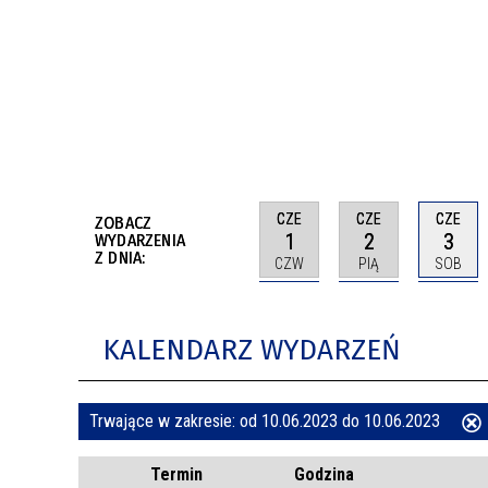
BUDYNKÓW
RADA MIASTA WŁOCŁAWEK
ENERGIA I MOBILNOŚĆ
JAKOŚĆ POWIETRZA WE WŁOCŁAWKU
WYKAZ KONTAKTÓW URZĘDU MIASTA
WŁOCŁAWEK
2026 ROKIEM TADEUSZA REICHSTEINA
WE WŁOCŁAWKU
CZE
CZE
CZE
ZOBACZ
1
2
3
WYDARZENIA
Z DNIA:
CZW
PIĄ
SOB
KALENDARZ WYDARZEŃ
Trwające w zakresie:
od 10.06.2023 do 10.06.2023
ten
Termin
Godzina
filtr