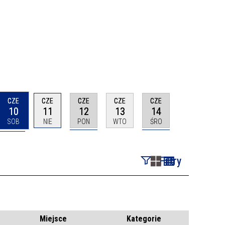
CZE
CZE
CZE
CZE
CZE
10
11
12
13
14
SOB
NIE
PON
WTO
ŚRO
Filtry
Szukana fraza
Kategoria
Miejsce
Kategorie