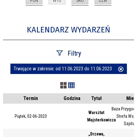
PON
ŚRO
CZW
WTO
KALENDARZ WYDARZEŃ
Filtry
Trwające w zakresie:
od 11.06.2023 do 11.06.2023
Usuń
Szukana fraza
ten
filtr
Kategoria
Termin
Godzina
Tytuł
Miej
Baza Przygody
Warsztat
Piątek, 02-06-2023
Strefa Wsp
Trwające w zakresie
Majsterkowicza
Szpital
—
„Drzewa,