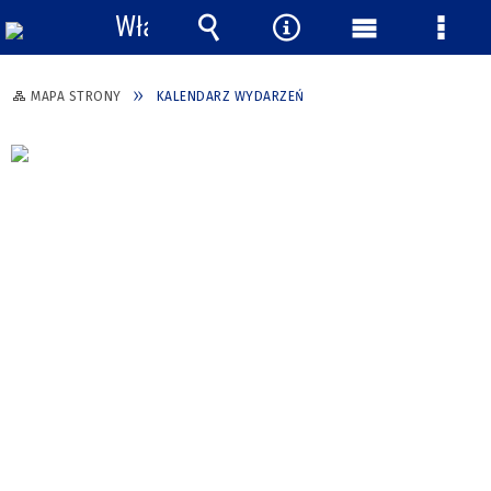
Włącz
powiadomienia
Wyszukiwarka
Narzędzia
Menu
Menu
główne
szcze
MAPA STRONY
KALENDARZ WYDARZEŃ