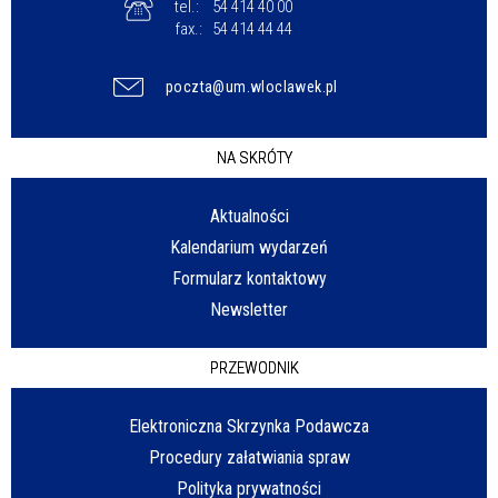
tel.:
54 414 40 00
fax.:
54 414 44 44
poczta@um.wloclawek.pl
NA SKRÓTY
Aktualności
Kalendarium wydarzeń
Formularz kontaktowy
Newsletter
PRZEWODNIK
Elektroniczna Skrzynka Podawcza
Procedury załatwiania spraw
Polityka prywatności