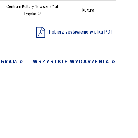
Centrum Kultury "Browar B." ul.
Trwające w
Kultura
—
Łęgska 28
zakresie
Pobierz zestawienie w pliku PDF
Miejsce
Organizator
Promowane
OGRAM
WSZYSTKIE WYDARZENIA