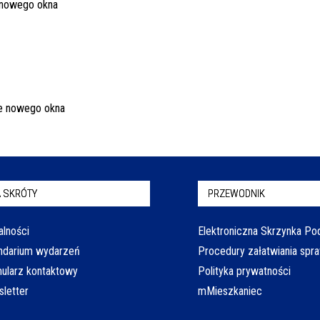
 SKRÓTY
PRZEWODNIK
alności
Elektroniczna Skrzynka P
ndarium wydarzeń
Procedury załatwiania spr
ularz kontaktowy
Polityka prywatności
letter
mMieszkaniec