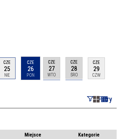
CZE
CZE
CZE
CZE
CZE
27
28
25
26
29
WTO
ŚRO
NIE
PON
CZW
Filtry
Szukana fraza
Kategoria
Miejsce
Kategorie