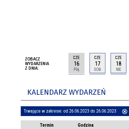
BUDYNKÓW
RADA MIASTA WŁOCŁAWEK
ENERGIA I MOBILNOŚĆ
JAKOŚĆ POWIETRZA WE WŁOCŁAWKU
WYKAZ KONTAKTÓW URZĘDU MIASTA
WŁOCŁAWEK
2026 ROKIEM TADEUSZA REICHSTEINA
WE WŁOCŁAWKU
CZE
CZE
CZE
ZOBACZ
16
17
18
WYDARZENIA
Z DNIA:
PIĄ
SOB
NIE
KALENDARZ WYDARZEŃ
Trwające w zakresie:
od 26.06.2023 do 26.06.2023
ten
Termin
Godzina
filtr