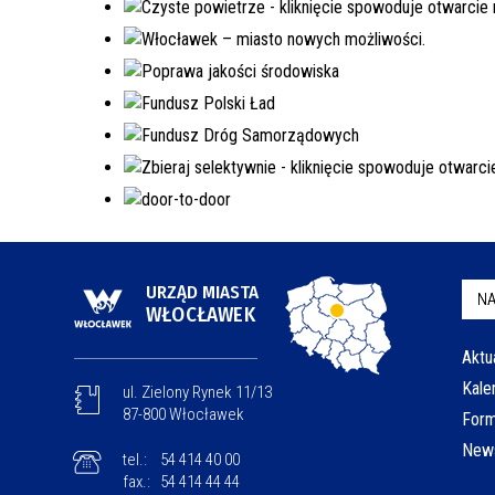
URZĄD MIASTA
NA
WŁOCŁAWEK
Aktu
Kale
ul. Zielony Rynek 11/13
87-800 Włocławek
Form
News
tel.:
54 414 40 00
fax.:
54 414 44 44