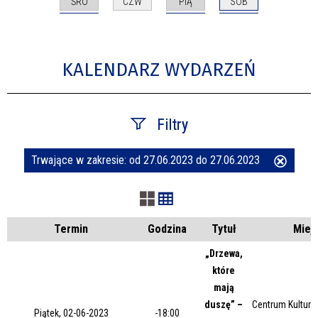
ŚRO
PIĄ
SOB
CZW
KALENDARZ WYDARZEŃ
Filtry
Trwające w zakresie:
od 27.06.2023 do 27.06.2023
Usuń
Szukana fraza
ten
filtr
Kategoria
Termin
Godzina
Tytuł
Miej
„Drzewa,
które
Trwające w zakresie
mają
duszę” –
Centrum Kultury 
—
Piątek, 02-06-2023
-18:00