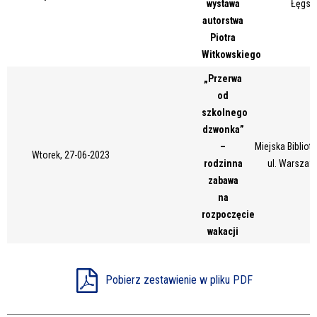
wystawa
Łęgsk
Miejsce
autorstwa
Piotra
Witkowskiego
Organizator
„Przerwa
od
szkolnego
dzwonka”
Promowane
–
Miejska Bibliot
Wtorek, 27-06-2023
rodzinna
ul. Warszaw
zabawa
na
rozpoczęcie
wakacji
Pobierz zestawienie w pliku PDF