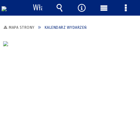
Włącz
powiadomienia
Wyszukiwarka
Narzędzia
Menu
Menu
główne
szcze
MAPA STRONY
KALENDARZ WYDARZEŃ