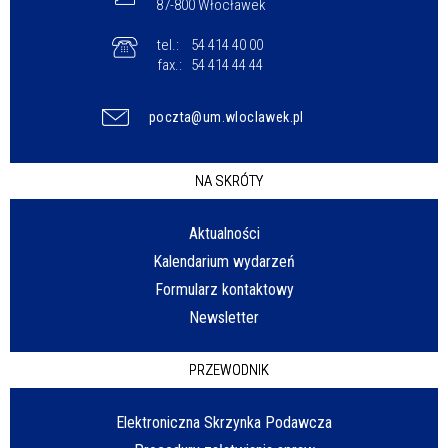
87-800 Włocławek
tel.:
54 414 40 00
fax.:
54 414 44 44
poczta@um.wloclawek.pl
NA SKRÓTY
Aktualności
Kalendarium wydarzeń
Formularz kontaktowy
Newsletter
PRZEWODNIK
Elektroniczna Skrzynka Podawcza