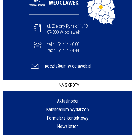
WŁOCŁAWEK
ul. Zielony Rynek 11/13
87-800 Włocławek
tel.:
54 414 40 00
fax.:
54 414 44 44
poczta@um.wloclawek.pl
NA SKRÓTY
Aktualności
Kalendarium wydarzeń
Formularz kontaktowy
Newsletter