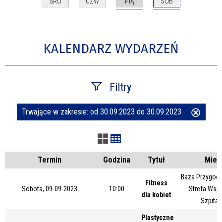
PIĄ
SOB
ŚRO
CZW
KALENDARZ WYDARZEŃ
Filtry
Trwające w zakresie:
od 30.09.2023 do 30.09.2023
Usuń
Szukana fraza
ten
filtr
Kategoria
Termin
Godzina
Tytuł
Miej
Baza Przygody
Fitness
Sobota, 09-09-2023
10:00
Strefa Wsp
Trwające w zakresie
dla kobiet
Szpital
—
Plastyczne