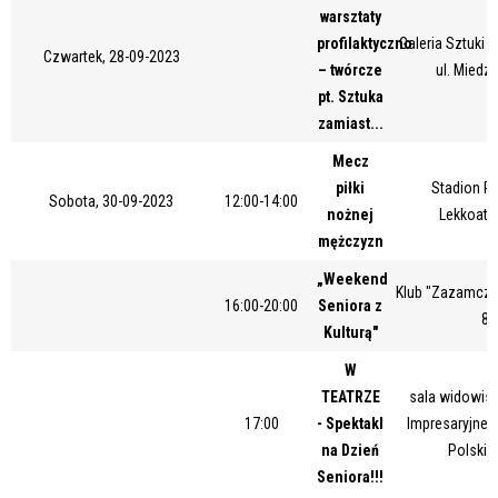
warsztaty
Miejsce
profilaktyczno
Galeria Sztuki
Czwartek, 28-09-2023
– twórcze
ul. Miedz
pt. Sztuka
Organizator
zamiast...
Mecz
piłki
Stadion Pi
Sobota, 30-09-2023
12:00-14:00
Promowane
nożnej
Lekkoatl
mężczyzn
„Weekend
Klub "Zazamcze"
16:00-20:00
Seniora z
87
Kulturą"
W
TEATRZE
sala widowis
17:00
- Spektakl
Impresaryjneg
na Dzień
Polskie
Seniora!!!