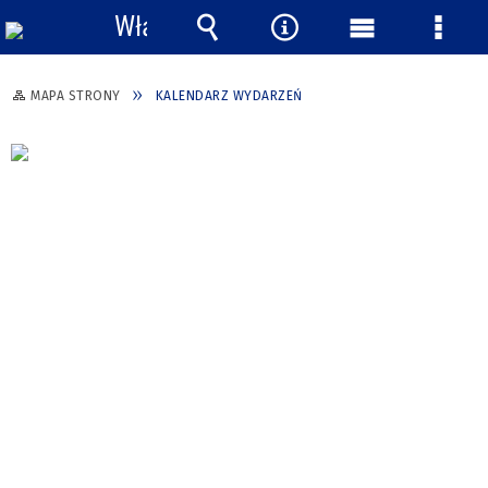
Włącz
powiadomienia
Wyszukiwarka
Narzędzia
Menu
Menu
główne
szcze
MAPA STRONY
KALENDARZ WYDARZEŃ