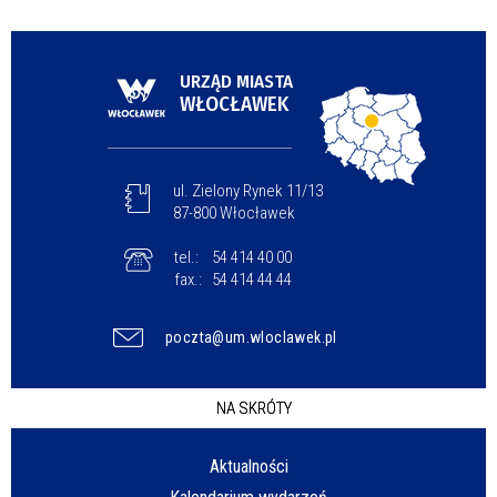
URZĄD MIASTA
WŁOCŁAWEK
ul. Zielony Rynek 11/13
87-800 Włocławek
tel.:
54 414 40 00
fax.:
54 414 44 44
poczta@um.wloclawek.pl
NA SKRÓTY
Aktualności