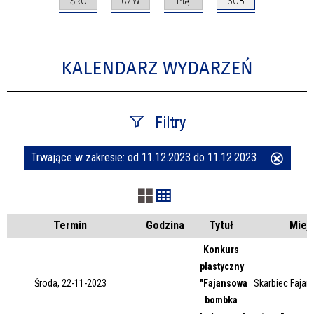
ŚRO
CZW
PIĄ
SOB
KALENDARZ WYDARZEŃ
Filtry
Trwające w zakresie:
od 11.12.2023 do 11.12.2023
Usuń
Szukana fraza
ten
filtr
Kategoria
Termin
Godzina
Tytuł
Miej
Konkurs
plastyczny
Trwające w zakresie
Środa, 22-11-2023
"Fajansowa
Skarbiec Fajans
bombka
—