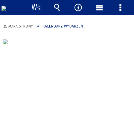
Włącz
powiadomienia
Wyszukiwarka
Narzędzia
Menu
Menu
główne
szcze
MAPA STRONY
KALENDARZ WYDARZEŃ