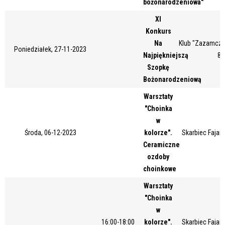
bożonarodzeniowa"
Miejsce
XI
Konkurs
Na
Klub "Zazamcze"
Poniedziałek, 27-11-2023
Organizator
Najpiękniejszą
87
Szopkę
Bożonarodzeniową
Promowane
Warsztaty
"Choinka
w
Środa, 06-12-2023
kolorze".
Skarbiec Fajans
Ceramiczne
ozdoby
choinkowe
Warsztaty
"Choinka
w
16:00-18:00
kolorze".
Skarbiec Fajans