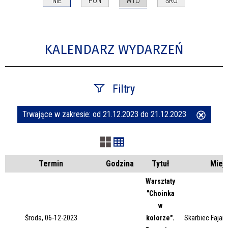
WTO
NIE
PON
ŚRO
KALENDARZ WYDARZEŃ
Filtry
Trwające w zakresie:
od 21.12.2023 do 21.12.2023
Usuń
Szukana fraza
ten
filtr
Kategoria
Termin
Godzina
Tytuł
Miej
Warsztaty
"Choinka
Trwające w zakresie
w
Środa, 06-12-2023
kolorze".
Skarbiec Fajans
—