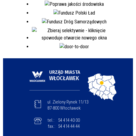
URZĄD MIASTA
WŁOCŁAWEK
ul. Zielony Rynek 11/13
87-800 Włocławek
tel.:
54 414 40 00
fax.:
54 414 44 44