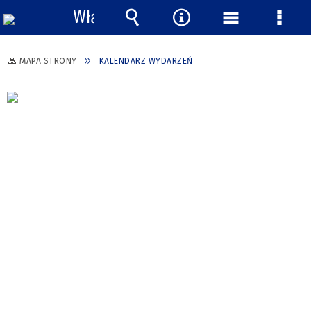
Włącz
powiadomienia
Wyszukiwarka
Narzędzia
Menu
Menu
główne
szcze
MAPA STRONY
KALENDARZ WYDARZEŃ