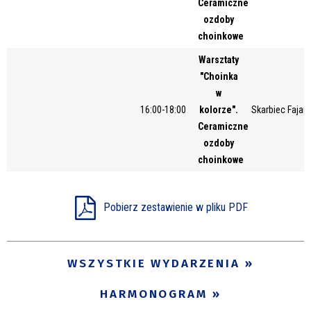
Ceramiczne
Miejsce
ozdoby
choinkowe
Warsztaty
Organizator
"Choinka
w
16:00-18:00
kolorze".
Skarbiec Fajans
Ceramiczne
Promowane
ozdoby
choinkowe
Pobierz zestawienie w pliku PDF
WSZYSTKIE WYDARZENIA
HARMONOGRAM