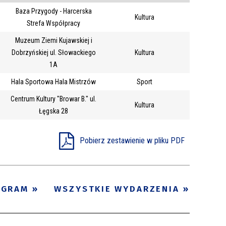
Baza Przygody - Harcerska
Trwające w
Kultura
—
Strefa Współpracy
zakresie
Muzeum Ziemi Kujawskiej i
Dobrzyńskiej ul. Słowackiego
Kultura
Miejsce
1A
Organizator
Hala Sportowa Hala Mistrzów
Sport
Promowane
Centrum Kultury "Browar B." ul.
Kultura
Łęgska 28
Pobierz zestawienie w pliku PDF
OGRAM
WSZYSTKIE WYDARZENIA