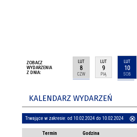
BUDYNKÓW
RADA MIASTA WŁOCŁAWEK
ENERGIA I MOBILNOŚĆ
JAKOŚĆ POWIETRZA WE WŁOCŁAWKU
WYKAZ KONTAKTÓW URZĘDU MIASTA
WŁOCŁAWEK
2026 ROKIEM TADEUSZA REICHSTEINA
WE WŁOCŁAWKU
LUT
LUT
LUT
ZOBACZ
8
9
10
WYDARZENIA
Z DNIA:
CZW
PIĄ
SOB
KALENDARZ WYDARZEŃ
Trwające w zakresie:
od 10.02.2024 do 10.02.2024
ten
Termin
Godzina
filtr