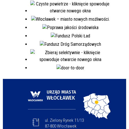
URZĄD MIASTA
WŁOCŁAWEK
ul. Zielony Rynek 11/13
87-800 Włocławek