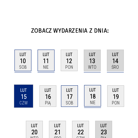
ZOBACZ WYDARZENIA Z DNIA:
LUT
LUT
LUT
LUT
LUT
10
11
13
14
12
SOB
NIE
WTO
ŚRO
PON
LUT
LUT
LUT
LUT
LUT
18
15
16
17
19
NIE
CZW
PIĄ
SOB
PON
LUT
LUT
LUT
LUT
23
20
21
22