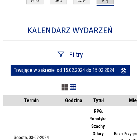
PIĄ
WTO
ŚRO
CZW
KALENDARZ WYDARZEŃ
Filtry
Trwające w zakresie:
od 15.02.2024 do 15.02.2024
Usuń
Szukana fraza
ten
filtr
Kategoria
Termin
Godzina
Tytuł
Miej
RPG.
Robotyka.
Trwające w zakresie
Szachy.
Gitary.
Baza Przygody
—
Sobota, 03-02-2024