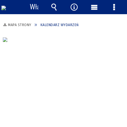
Włącz
powiadomienia
Wyszukiwarka
Narzędzia
Menu
Menu
główne
szcze
MAPA STRONY
KALENDARZ WYDARZEŃ