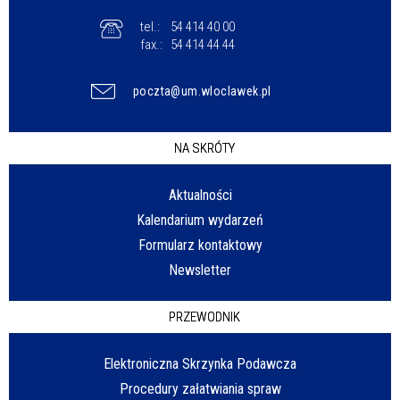
tel.:
54 414 40 00
fax.:
54 414 44 44
poczta@um.wloclawek.pl
NA SKRÓTY
Aktualności
Kalendarium wydarzeń
Formularz kontaktowy
Newsletter
PRZEWODNIK
Elektroniczna Skrzynka Podawcza
Procedury załatwiania spraw