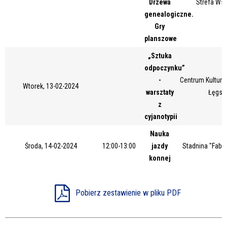
Drzewa
Strefa Ws
Miejsce
genealogiczne.
Gry
planszowe
Organizator
„Sztuka
odpoczynku”
-
Centrum Kultury 
Wtorek, 13-02-2024
warsztaty
Łęgsk
Promowane
z
cyjanotypii
Nauka
Środa, 14-02-2024
12:00-13:00
jazdy
Stadnina "Fabia
konnej
Pobierz zestawienie w pliku PDF