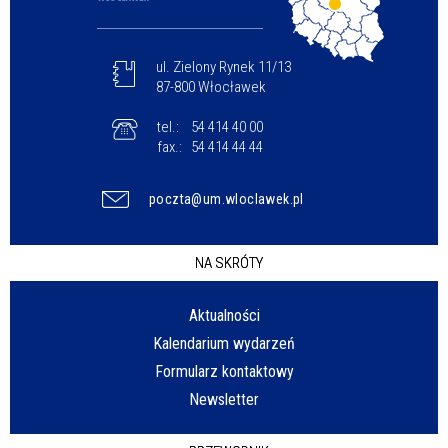
ul. Zielony Rynek 11/13
87-800 Włocławek
tel.:
54 414 40 00
fax.:
54 414 44 44
poczta@um.wloclawek.pl
NA SKRÓTY
Aktualności
Kalendarium wydarzeń
Formularz kontaktowy
Newsletter