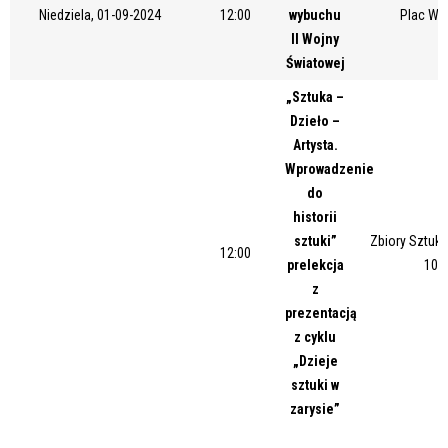
Niedziela, 01-09-2024
12:00
wybuchu
Plac Wo
Miejsce
II Wojny
Światowej
„Sztuka –
Organizator
Dzieło –
Artysta.
Wprowadzenie
Promowane
do
historii
sztuki”
Zbiory Sztuki
12:00
prelekcja
10/
z
prezentacją
z cyklu
„Dzieje
sztuki w
zarysie”