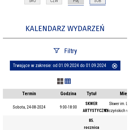
PIĄ
SOB
ŚRO
CZW
KALENDARZ WYDARZEŃ
Filtry
Trwające w zakresie:
od 01.09.2024 do 01.09.2024
Usuń
Szukana fraza
ten
filtr
Kategoria
Termin
Godzina
Tytuł
Miej
SKWER
Skwer im. Le
Sobota, 24-08-2024
9:00-18:00
ARTYSTYCZNY
Kaczyńskich w
Trwające w zakresie
85.
—
rocznica