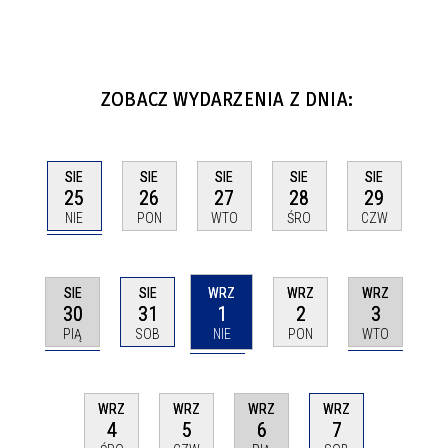
ZOBACZ WYDARZENIA Z DNIA:
SIE
SIE
SIE
SIE
SIE
25
26
27
28
29
NIE
PON
WTO
ŚRO
CZW
SIE
WRZ
WRZ
SIE
WRZ
30
1
3
31
2
PIĄ
NIE
WTO
SOB
PON
WRZ
WRZ
WRZ
WRZ
6
7
4
5