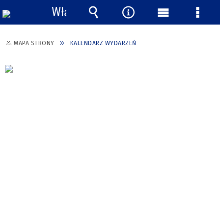
Włącz
powiadomienia
Wyszukiwarka
Narzędzia
Menu
Menu
główne
szcze
MAPA STRONY
KALENDARZ WYDARZEŃ