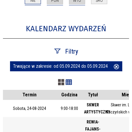
NIE
PON
WTO
ŚRO
KALENDARZ WYDARZEŃ
Filtry
Trwające w zakresie:
od 05.09.2024 do 05.09.2024
Usuń
Szukana fraza
ten
filtr
Kategoria
Termin
Godzina
Tytuł
Miej
SKWER
Skwer im. Le
Sobota, 24-08-2024
9:00-18:00
ARTYSTYCZNY
Kaczyńskich w
Trwające w zakresie
REWIA-
—
FAJANS-