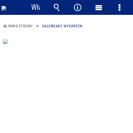
Włącz
powiadomienia
Wyszukiwarka
Narzędzia
Menu
Menu
główne
szcze
MAPA STRONY
KALENDARZ WYDARZEŃ