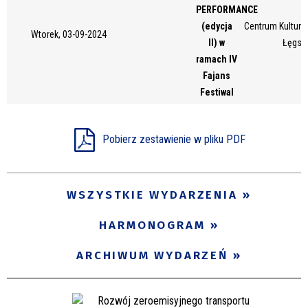
PERFORMANCE
Miejsce
(edycja
Centrum Kultury 
Wtorek, 03-09-2024
II) w
Łęgsk
ramach IV
Organizator
Fajans
Festiwal
Promowane
Pobierz zestawienie w pliku PDF
WSZYSTKIE WYDARZENIA
HARMONOGRAM
ARCHIWUM WYDARZEŃ