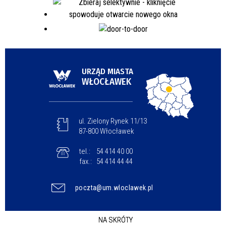
URZĄD MIASTA
WŁOCŁAWEK
ul. Zielony Rynek 11/13
87-800 Włocławek
tel.:
54 414 40 00
fax.:
54 414 44 44
poczta@um.wloclawek.pl
NA SKRÓTY