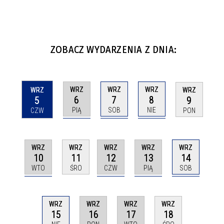
ZOBACZ WYDARZENIA Z DNIA:
WRZ
WRZ
WRZ
WRZ
WRZ
6
7
8
5
9
PIĄ
SOB
NIE
CZW
PON
WRZ
WRZ
WRZ
WRZ
WRZ
10
12
13
14
11
WTO
CZW
PIĄ
SOB
ŚRO
WRZ
WRZ
WRZ
WRZ
15
16
17
18