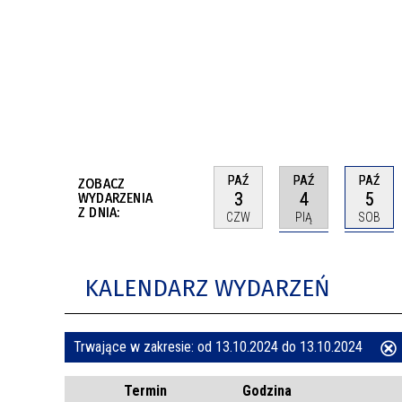
BUDYNKÓW
RADA MIASTA WŁOCŁAWEK
ENERGIA I MOBILNOŚĆ
JAKOŚĆ POWIETRZA WE WŁOCŁAWKU
WYKAZ KONTAKTÓW URZĘDU MIASTA
WŁOCŁAWEK
2026 ROKIEM TADEUSZA REICHSTEINA
WE WŁOCŁAWKU
PAŹ
PAŹ
PAŹ
ZOBACZ
3
4
5
WYDARZENIA
Z DNIA:
CZW
PIĄ
SOB
KALENDARZ WYDARZEŃ
Trwające w zakresie:
od 13.10.2024 do 13.10.2024
ten
Termin
Godzina
filtr