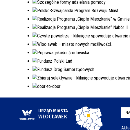
URZĄD MIASTA
NA
WŁOCŁAWEK
Aktu