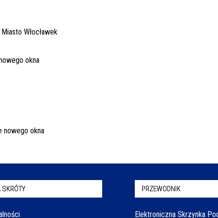
 SKRÓTY
PRZEWODNIK
alności
Elektroniczna Skrzynka P