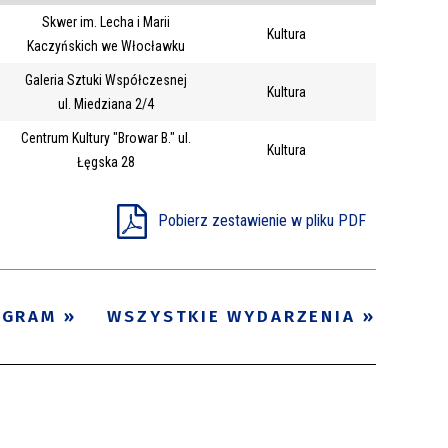
Skwer im. Lecha i Marii
Trwające w
Kultura
—
Kaczyńskich we Włocławku
zakresie
Galeria Sztuki Współczesnej
Kultura
ul. Miedziana 2/4
Miejsce
Centrum Kultury "Browar B." ul.
Kultura
Organizator
Łęgska 28
Promowane
Pobierz zestawienie w pliku PDF
OGRAM
WSZYSTKIE WYDARZENIA