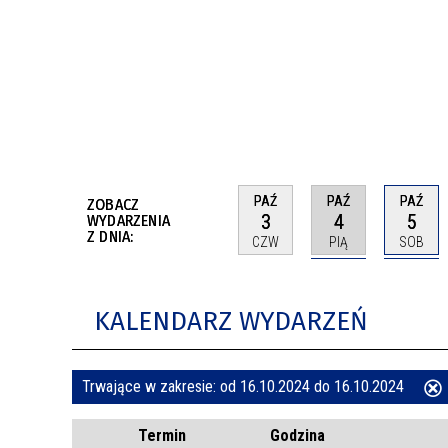
BUDYNKÓW
RADA MIASTA WŁOCŁAWEK
ENERGIA I MOBILNOŚĆ
JAKOŚĆ POWIETRZA WE WŁOCŁAWKU
WYKAZ KONTAKTÓW URZĘDU MIASTA
WŁOCŁAWEK
2026 ROKIEM TADEUSZA REICHSTEINA
WE WŁOCŁAWKU
PAŹ
PAŹ
PAŹ
ZOBACZ
3
4
5
WYDARZENIA
Z DNIA:
CZW
PIĄ
SOB
KALENDARZ WYDARZEŃ
Trwające w zakresie:
od 16.10.2024 do 16.10.2024
ten
Termin
Godzina
filtr