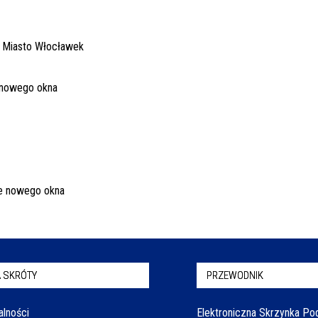
 SKRÓTY
PRZEWODNIK
alności
Elektroniczna Skrzynka P