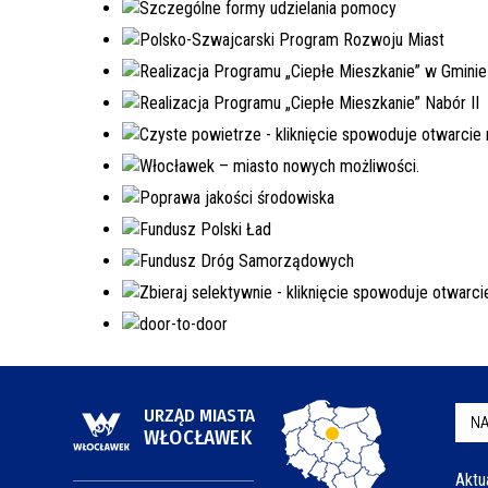
URZĄD MIASTA
NA
WŁOCŁAWEK
Aktu