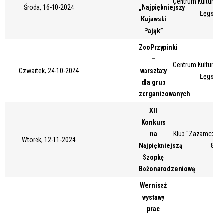
Centrum Kultury 
Środa, 16-10-2024
„Najpiękniejszy
Miejsce
Łęgsk
Kujawski
Pająk”
ZooPrzypinki
Organizator
–
Centrum Kultury 
Czwartek, 24-10-2024
warsztaty
Łęgsk
dla grup
Promowane
zorganizowanych
XII
Konkurs
na
Klub "Zazamcze"
Wtorek, 12-11-2024
Najpiękniejszą
87
Szopkę
Bożonarodzeniową
Wernisaż
wystawy
prac