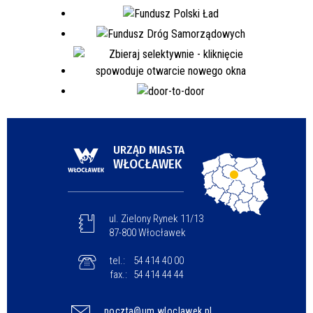
URZĄD MIASTA
WŁOCŁAWEK
ul. Zielony Rynek 11/13
87-800 Włocławek
tel.:
54 414 40 00
fax.:
54 414 44 44
poczta@um.wloclawek.pl