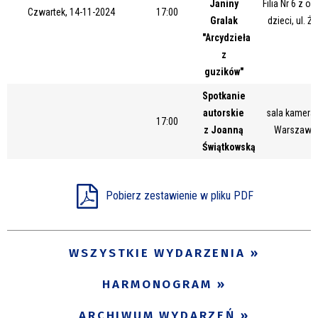
Janiny
Filia Nr 6 z o
Czwartek, 14-11-2024
17:00
Gralak
dzieci, ul. Ż
"Arcydzieła
z
guzików"
Spotkanie
autorskie
sala kameral
17:00
z Joanną
Warszawsk
Świątkowską
Pobierz zestawienie w pliku PDF
WSZYSTKIE WYDARZENIA
HARMONOGRAM
ARCHIWUM WYDARZEŃ