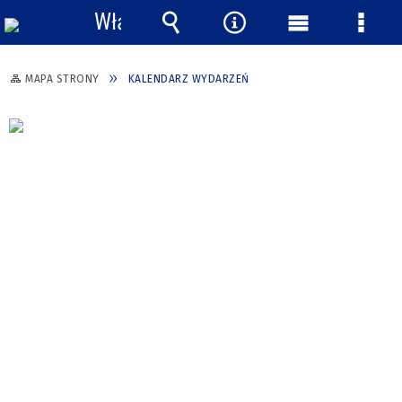
Włącz
powiadomienia
Wyszukiwarka
Narzędzia
Menu
Menu
główne
szcze
MAPA STRONY
KALENDARZ WYDARZEŃ