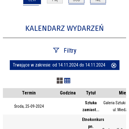
KALENDARZ WYDARZEŃ
Filtry
Trwające w zakresie:
od 14.11.2024 do 14.11.2024
Usuń
Szukana fraza
ten
filtr
Kategoria
Termin
Godzina
Tytuł
Miej
Sztuka
Galeria Sztuki
Środa, 25-09-2024
zamiast...
ul. Miedz
Trwające w zakresie
Etnokonkurs
—
pn.