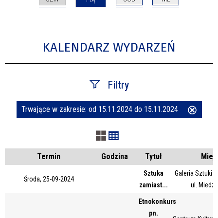
KALENDARZ WYDARZEŃ
Filtry
Trwające w zakresie:
od 15.11.2024 do 15.11.2024
Usuń
Szukana fraza
ten
filtr
Kategoria
Termin
Godzina
Tytuł
Miej
Sztuka
Galeria Sztuki
Środa, 25-09-2024
zamiast...
ul. Miedz
Trwające w zakresie
Etnokonkurs
—
pn.