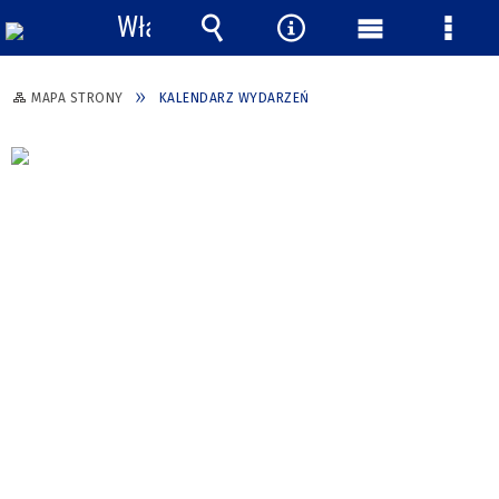
Włącz
powiadomienia
Wyszukiwarka
Narzędzia
Menu
Menu
główne
szcze
MAPA STRONY
KALENDARZ WYDARZEŃ