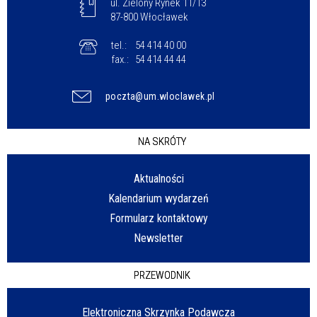
ul. Zielony Rynek 11/13
87-800 Włocławek
tel.:
54 414 40 00
fax.:
54 414 44 44
poczta@um.wloclawek.pl
NA SKRÓTY
Aktualności
Kalendarium wydarzeń
Formularz kontaktowy
Newsletter
PRZEWODNIK
Elektroniczna Skrzynka Podawcza