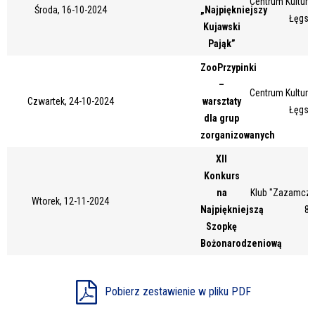
Centrum Kultury 
Środa, 16-10-2024
„Najpiękniejszy
Miejsce
Łęgsk
Kujawski
Pająk”
ZooPrzypinki
Organizator
–
Centrum Kultury 
Czwartek, 24-10-2024
warsztaty
Łęgsk
dla grup
Promowane
zorganizowanych
XII
Konkurs
na
Klub "Zazamcze"
Wtorek, 12-11-2024
Najpiękniejszą
87
Szopkę
Bożonarodzeniową
Pobierz zestawienie w pliku PDF