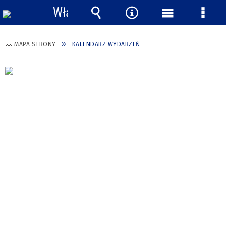
Włącz
powiadomienia
Wyszukiwarka
Narzędzia
Menu
Menu
główne
szcze
MAPA STRONY
KALENDARZ WYDARZEŃ