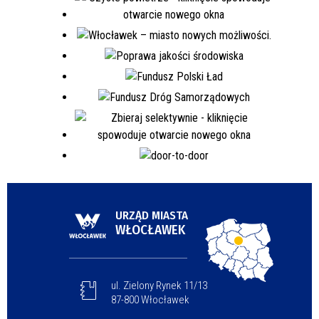
URZĄD MIASTA
WŁOCŁAWEK
ul. Zielony Rynek 11/13
87-800 Włocławek