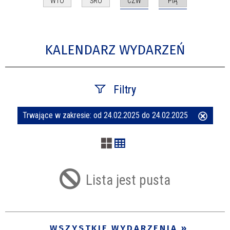
CZW
PIĄ
WTO
ŚRO
KALENDARZ WYDARZEŃ
Filtry
Trwające w zakresie:
od 24.02.2025 do 24.02.2025
Usuń
Szukana fraza
ten
filtr
Kategoria
Lista jest pusta
Trwające w zakresie
—
WSZYSTKIE WYDARZENIA