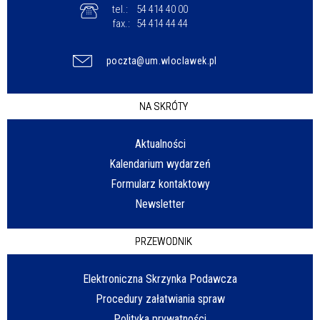
tel.:
54 414 40 00
fax.:
54 414 44 44
poczta@um.wloclawek.pl
NA SKRÓTY
Aktualności
Kalendarium wydarzeń
Formularz kontaktowy
Newsletter
PRZEWODNIK
Elektroniczna Skrzynka Podawcza
Procedury załatwiania spraw
Polityka prywatności