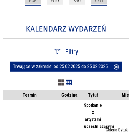
PON
CZW
WTO
ŚRO
KALENDARZ WYDARZEŃ
Filtry
Trwające w zakresie:
od 25.02.2025 do 25.02.2025
Usuń
Szukana fraza
ten
filtr
Kategoria
Termin
Godzina
Tytuł
Miej
Spotkanie
z
Trwające w zakresie
artystami
uczestniczącymi
—
Galeria Sztuki