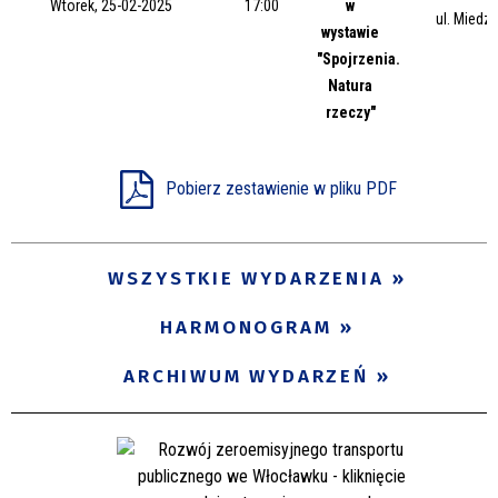
Wtorek, 25-02-2025
17:00
w
ul. Miedz
Miejsce
wystawie
"Spojrzenia.
Natura
rzeczy"
Organizator
Pobierz zestawienie w pliku PDF
Promowane
WSZYSTKIE WYDARZENIA
HARMONOGRAM
ARCHIWUM WYDARZEŃ