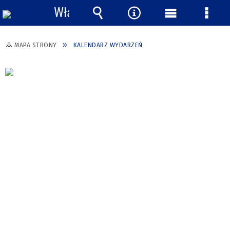
Włącz
powiadomienia
Wyszukiwarka
Narzędzia
Menu
Menu
główne
szcze
MAPA STRONY
KALENDARZ WYDARZEŃ