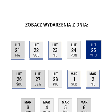
ZOBACZ WYDARZENIA Z DNIA:
LUT
LUT
LUT
LUT
LUT
21
22
23
25
24
PIĄ
SOB
NIE
WTO
PON
LUT
LUT
MAR
MAR
LUT
26
27
1
2
28
ŚRO
CZW
SOB
NIE
PIĄ
MAR
MAR
MAR
MAR
3
6
4
5