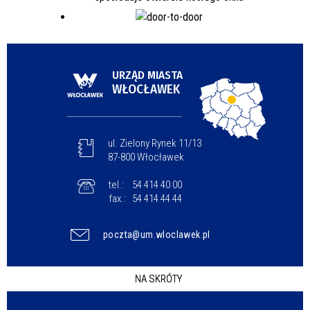
URZĄD MIASTA
WŁOCŁAWEK
ul. Zielony Rynek 11/13
87-800 Włocławek
tel.:
54 414 40 00
fax.:
54 414 44 44
poczta@um.wloclawek.pl
NA SKRÓTY