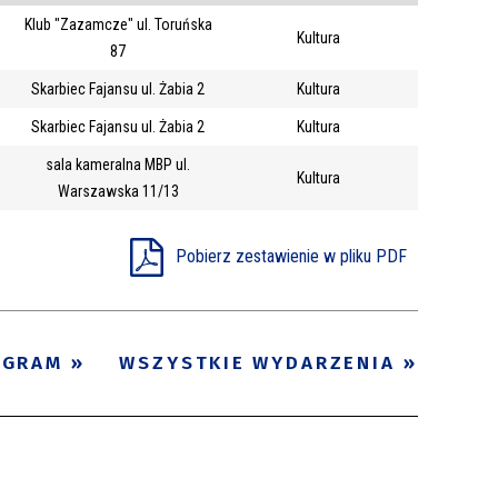
Klub "Zazamcze" ul. Toruńska
Trwające w
Kultura
—
87
zakresie
Skarbiec Fajansu ul. Żabia 2
Kultura
Skarbiec Fajansu ul. Żabia 2
Kultura
Miejsce
sala kameralna MBP ul.
Organizator
Kultura
Warszawska 11/13
Promowane
Pobierz zestawienie w pliku PDF
OGRAM
WSZYSTKIE WYDARZENIA