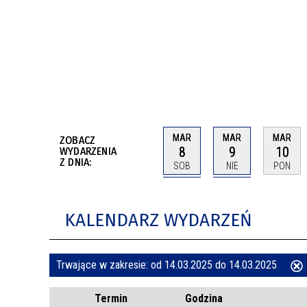
BUDYNKÓW
RADA MIASTA WŁOCŁAWEK
ENERGIA I MOBILNOŚĆ
JAKOŚĆ POWIETRZA WE WŁOCŁAWKU
WYKAZ KONTAKTÓW URZĘDU MIASTA
WŁOCŁAWEK
2026 ROKIEM TADEUSZA REICHSTEINA
WE WŁOCŁAWKU
MAR
MAR
MAR
ZOBACZ
8
9
10
WYDARZENIA
Z DNIA:
SOB
NIE
PON
KALENDARZ WYDARZEŃ
Trwające w zakresie:
od 14.03.2025 do 14.03.2025
ten
Termin
Godzina
filtr