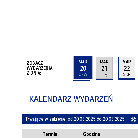
BUDYNKÓW
RADA MIASTA WŁOCŁAWEK
ENERGIA I MOBILNOŚĆ
JAKOŚĆ POWIETRZA WE WŁOCŁAWKU
WYKAZ KONTAKTÓW URZĘDU MIASTA
WŁOCŁAWEK
2026 ROKIEM TADEUSZA REICHSTEINA
WE WŁOCŁAWKU
MAR
MAR
MAR
ZOBACZ
20
21
22
WYDARZENIA
Z DNIA:
CZW
PIĄ
SOB
KALENDARZ WYDARZEŃ
Trwające w zakresie:
od 20.03.2025 do 20.03.2025
ten
Termin
Godzina
filtr