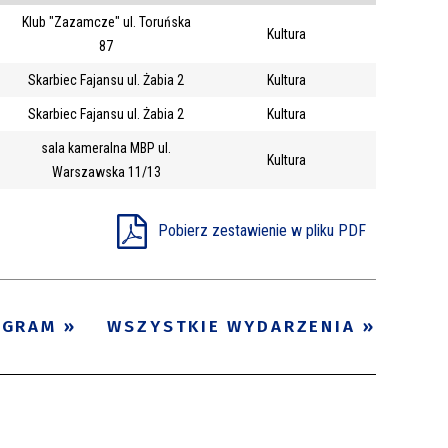
Klub "Zazamcze" ul. Toruńska
Trwające w
Kultura
—
87
zakresie
Skarbiec Fajansu ul. Żabia 2
Kultura
Skarbiec Fajansu ul. Żabia 2
Kultura
Miejsce
sala kameralna MBP ul.
Organizator
Kultura
Warszawska 11/13
Promowane
Pobierz zestawienie w pliku PDF
OGRAM
WSZYSTKIE WYDARZENIA