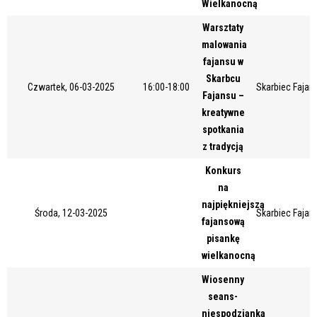
Wielkanocną
Miejsce
Warsztaty
malowania
fajansu w
Organizator
Skarbcu
Czwartek, 06-03-2025
16:00-18:00
Skarbiec Fajans
Fajansu –
kreatywne
spotkania
Promowane
z tradycją
Konkurs
na
najpiękniejszą
Środa, 12-03-2025
Skarbiec Fajans
fajansową
pisankę
wielkanocną
Wiosenny
seans-
niespodzianka