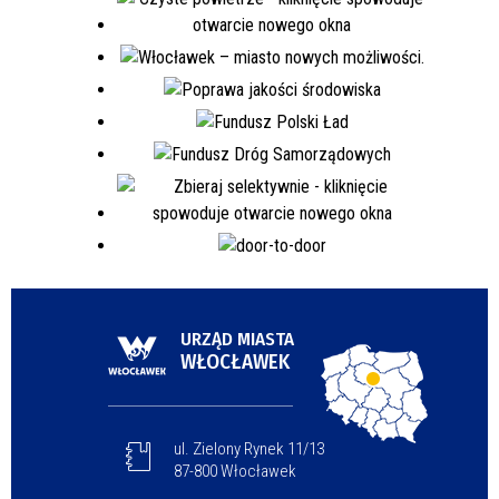
URZĄD MIASTA
WŁOCŁAWEK
ul. Zielony Rynek 11/13
87-800 Włocławek