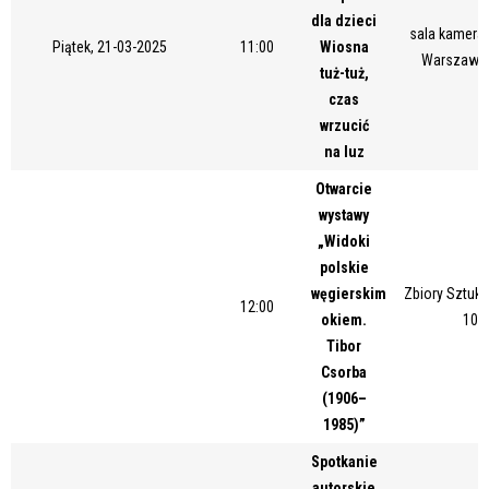
dla dzieci
sala kameral
Piątek, 21-03-2025
11:00
Wiosna
Warszawsk
tuż-tuż,
czas
wrzucić
na luz
Otwarcie
wystawy
„Widoki
polskie
węgierskim
Zbiory Sztuki
12:00
okiem.
10/
Tibor
Csorba
(1906–
1985)”
Spotkanie
autorskie