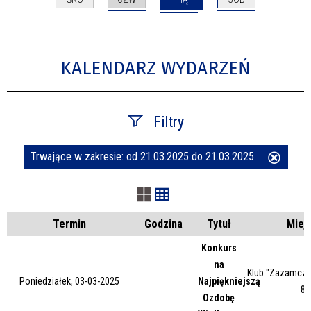
KALENDARZ WYDARZEŃ
Filtry
Trwające w zakresie:
od 21.03.2025 do 21.03.2025
Usuń
Szukana fraza
ten
filtr
Kategoria
Termin
Godzina
Tytuł
Miej
Konkurs
na
Trwające w zakresie
Klub "Zazamcze"
Poniedziałek, 03-03-2025
Najpiękniejszą
87
Ozdobę
—