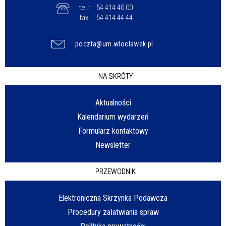
tel.:
54 414 40 00
fax.:
54 414 44 44
poczta@um.wloclawek.pl
NA SKRÓTY
Aktualności
Kalendarium wydarzeń
Formularz kontaktowy
Newsletter
PRZEWODNIK
Elektroniczna Skrzynka Podawcza
Procedury załatwiania spraw