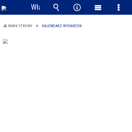
Włącz
powiadomienia
Wyszukiwarka
Narzędzia
Menu
Menu
główne
szcze
MAPA STRONY
KALENDARZ WYDARZEŃ