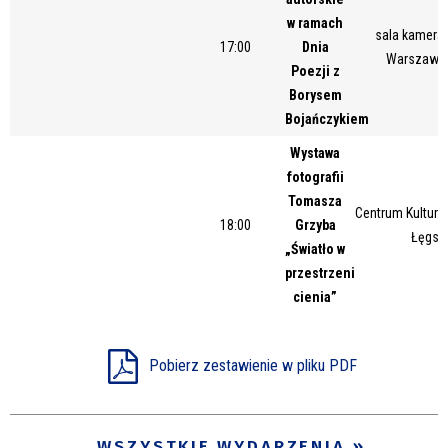
w ramach
sala kameral
17:00
Dnia
Warszawsk
Poezji z
Borysem
Bojańczykiem
Wystawa
fotografii
Tomasza
Centrum Kultury 
18:00
Grzyba
Łęgsk
„Światło w
przestrzeni
cienia”
Pobierz zestawienie w pliku PDF
WSZYSTKIE WYDARZENIA