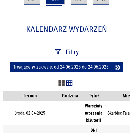
KALENDARZ WYDARZEŃ
Filtry
Trwające w zakresie:
od 24.06.2025 do 24.06.2025
Usuń
Szukana fraza
ten
filtr
Kategoria
Termin
Godzina
Tytuł
Miej
Warsztaty
Środa, 02-04-2025
tworzenia
Skarbiec Fajans
Trwające w zakresie
biżuterii
—
DNI