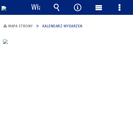
Włącz
powiadomienia
Wyszukiwarka
Narzędzia
Menu
Menu
główne
szcze
MAPA STRONY
KALENDARZ WYDARZEŃ