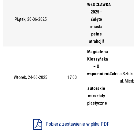
WŁOCŁAWKA
Miejsce
2025 –
Piątek, 20-06-2025
święto
miasta
Organizator
pełne
atrakcji!
Magdalena
Promowane
Kleszyńska
– O
wspomnieniach
Galeria Sztuki
Wtorek, 24-06-2025
17:00
–
ul. Miedz
autorskie
warsztaty
plastyczne
Pobierz zestawienie w pliku PDF