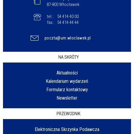
87-800 Włocławek
tel.:
54 414 40 00
fax.:
54 414 44 44
poczta@um.wloclawek.pl
NA SKRÓTY
Aktualności
Kalendarium wydarzeń
Formularz kontaktowy
Newsletter
PRZEWODNIK
Elektroniczna Skrzynka Podawcza