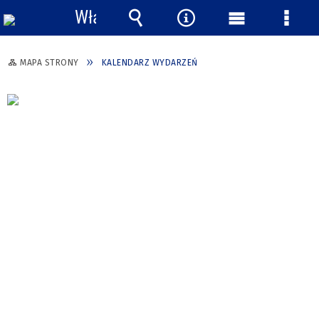
Włącz
powiadomienia
Wyszukiwarka
Narzędzia
Menu
Menu
główne
szcze
MAPA STRONY
KALENDARZ WYDARZEŃ