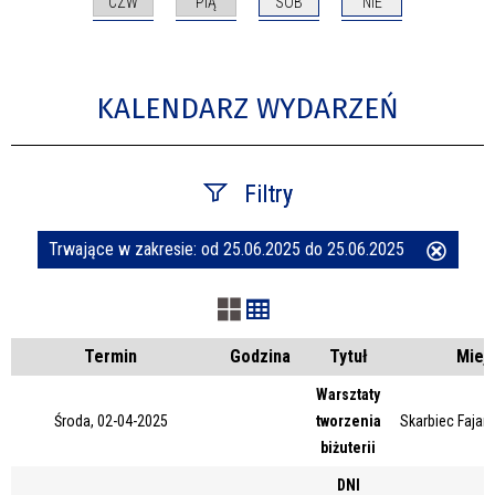
CZW
PIĄ
SOB
NIE
KALENDARZ WYDARZEŃ
Filtry
Trwające w zakresie:
od 25.06.2025 do 25.06.2025
Usuń
Szukana fraza
ten
filtr
Kategoria
Termin
Godzina
Tytuł
Miej
Warsztaty
Środa, 02-04-2025
tworzenia
Skarbiec Fajans
Trwające w zakresie
biżuterii
—
DNI