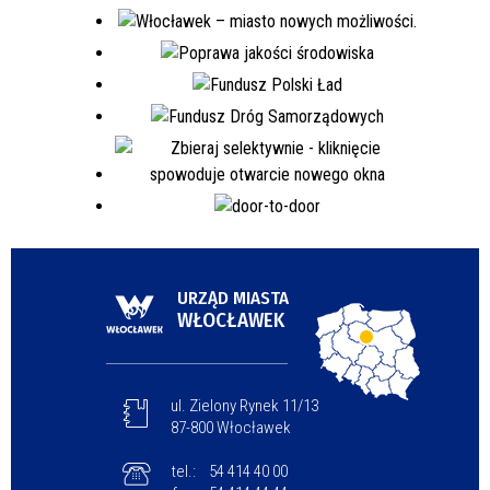
URZĄD MIASTA
WŁOCŁAWEK
ul. Zielony Rynek 11/13
87-800 Włocławek
tel.:
54 414 40 00