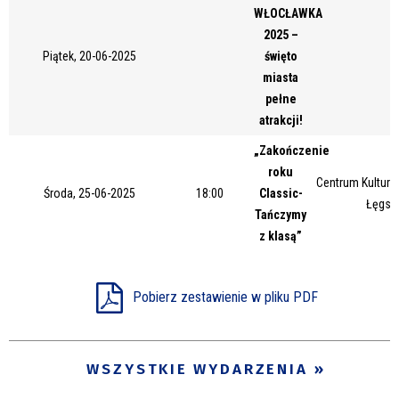
WŁOCŁAWKA
Miejsce
2025 –
Piątek, 20-06-2025
święto
miasta
Organizator
pełne
atrakcji!
„Zakończenie
Promowane
roku
Centrum Kultury 
Środa, 25-06-2025
18:00
Classic-
Łęgsk
Tańczymy
z klasą”
Pobierz zestawienie w pliku PDF
WSZYSTKIE WYDARZENIA