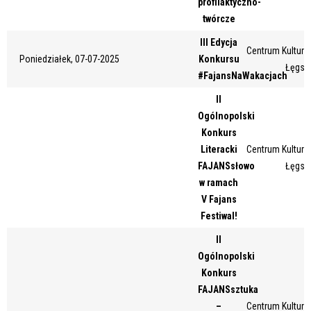
profilaktyczno-
Miejsce
twórcze
III Edycja
Centrum Kultury 
Poniedziałek, 07-07-2025
Konkursu
Łęgsk
Organizator
#FajansNaWakacjach
II
Ogólnopolski
Promowane
Konkurs
Literacki
Centrum Kultury 
FAJANSsłowo
Łęgsk
w ramach
V Fajans
Festiwal!
II
Ogólnopolski
Konkurs
FAJANSsztuka
–
Centrum Kultury 