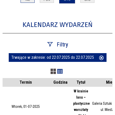
KALENDARZ WYDARZEŃ
Filtry
Trwające w zakresie:
od 22.07.2025 do 22.07.2025
Usuń
Szukana fraza
ten
filtr
Kategoria
Termin
Godzina
Tytuł
Miej
W krainie
lasu –
Trwające w zakresie
plastyczne
Galeria Sztuki
Wtorek, 01-07-2025
warsztaty
ul. Miedz
—