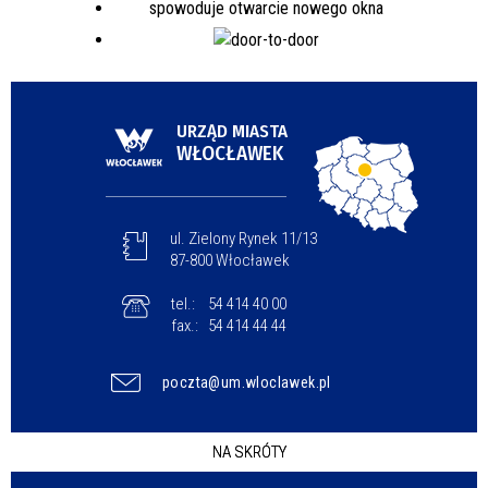
URZĄD MIASTA
WŁOCŁAWEK
ul. Zielony Rynek 11/13
87-800 Włocławek
tel.:
54 414 40 00
fax.:
54 414 44 44
poczta@um.wloclawek.pl
NA SKRÓTY