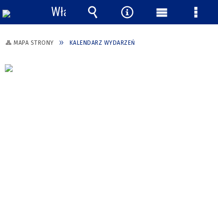
Włącz
powiadomienia
Wyszukiwarka
Narzędzia
Menu
Menu
główne
szcze
MAPA STRONY
KALENDARZ WYDARZEŃ