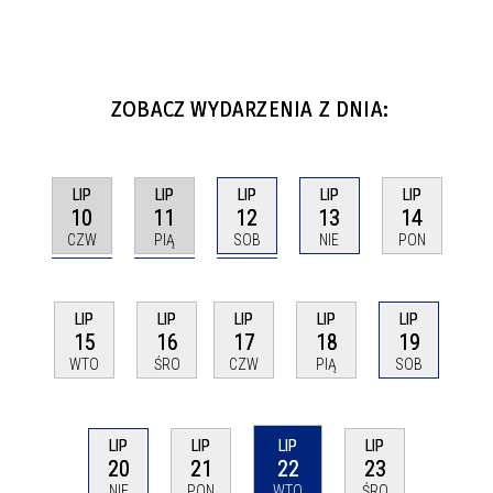
ZOBACZ WYDARZENIA Z DNIA:
LIP
LIP
LIP
LIP
LIP
10
11
12
13
14
CZW
PIĄ
SOB
NIE
PON
LIP
LIP
LIP
LIP
LIP
15
16
17
18
19
WTO
ŚRO
CZW
PIĄ
SOB
LIP
LIP
LIP
LIP
20
21
22
23
NIE
PON
WTO
ŚRO