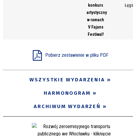
konkurs
Łęgsk
artystyczny
w ramach
V Fajans
Festiwal!
Pobierz zestawienie w pliku PDF
WSZYSTKIE WYDARZENIA
HARMONOGRAM
ARCHIWUM WYDARZEŃ