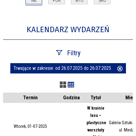
NIE
PON
WTO
ŚRO
KALENDARZ WYDARZEŃ
Filtry
Trwające w zakresie:
od 26.07.2025 do 26.07.2025
Usuń
Szukana fraza
ten
filtr
Kategoria
Termin
Godzina
Tytuł
Miej
W krainie
lasu –
Trwające w zakresie
plastyczne
Galeria Sztuki
Wtorek, 01-07-2025
warsztaty
ul. Miedz
—