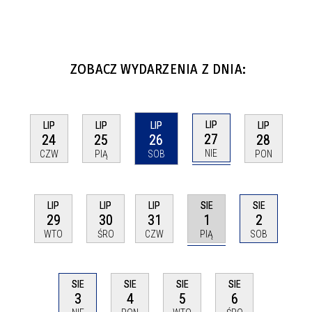
ZOBACZ WYDARZENIA Z DNIA:
LIP
LIP
LIP
LIP
LIP
27
24
25
26
28
NIE
CZW
PIĄ
SOB
PON
SIE
LIP
LIP
LIP
SIE
1
29
30
31
2
PIĄ
WTO
ŚRO
CZW
SOB
SIE
SIE
SIE
SIE
3
4
5
6