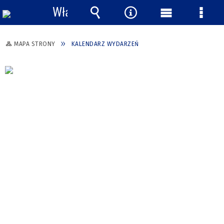
Włącz
powiadomienia
Wyszukiwarka
Narzędzia
Menu
Menu
główne
szcze
MAPA STRONY
KALENDARZ WYDARZEŃ