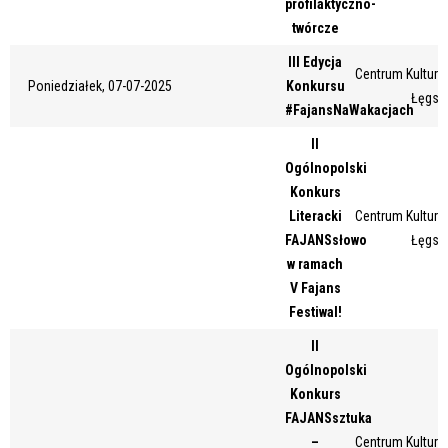
profilaktyczno-
Miejsce
twórcze
III Edycja
Centrum Kultury 
Poniedziałek, 07-07-2025
Konkursu
Łęgsk
Organizator
#FajansNaWakacjach
II
Ogólnopolski
Promowane
Konkurs
Literacki
Centrum Kultury 
FAJANSsłowo
Łęgsk
w ramach
V Fajans
Festiwal!
II
Ogólnopolski
Konkurs
FAJANSsztuka
–
Centrum Kultury 