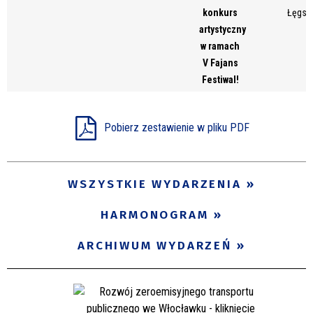
konkurs
Łęgsk
artystyczny
w ramach
V Fajans
Festiwal!
Pobierz zestawienie w pliku PDF
WSZYSTKIE WYDARZENIA
HARMONOGRAM
ARCHIWUM WYDARZEŃ