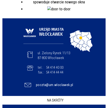
URZĄD MIASTA
WŁOCŁAWEK
ul. Zielony Rynek 11/13
87-800 Włocławek
tel.:
54 414 40 00
fax.:
54 414 44 44
poczta@um.wloclawek.pl
NA SKRÓTY