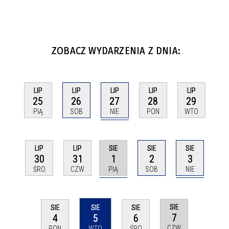
ZOBACZ WYDARZENIA Z DNIA:
LIP
LIP
LIP
LIP
LIP
27
25
26
28
29
NIE
PIĄ
SOB
PON
WTO
SIE
SIE
LIP
LIP
SIE
1
3
30
31
2
PIĄ
NIE
ŚRO
CZW
SOB
SIE
SIE
SIE
SIE
7
4
5
6
CZW
PON
WTO
ŚRO