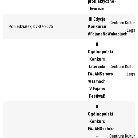
profilaktyczno-
Miejsce
twórcze
III Edycja
Centrum Kultury 
Poniedziałek, 07-07-2025
Konkursu
Łęgsk
Organizator
#FajansNaWakacjach
II
Ogólnopolski
Promowane
Konkurs
Literacki
Centrum Kultury 
FAJANSsłowo
Łęgsk
w ramach
V Fajans
Festiwal!
II
Ogólnopolski
Konkurs
FAJANSsztuka
–
Centrum Kultury 