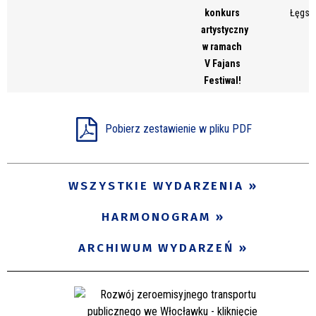
konkurs
Łęgsk
artystyczny
w ramach
V Fajans
Festiwal!
Pobierz zestawienie w pliku PDF
WSZYSTKIE WYDARZENIA
HARMONOGRAM
ARCHIWUM WYDARZEŃ