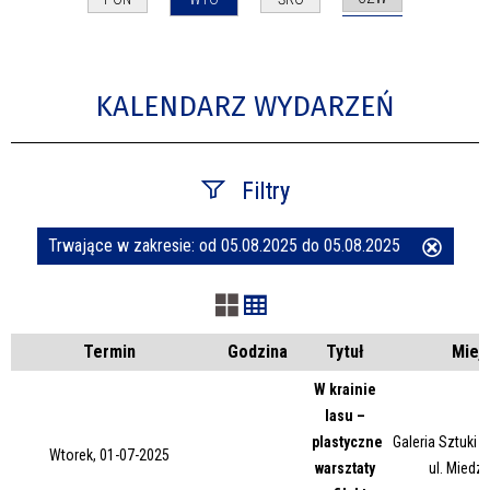
KALENDARZ WYDARZEŃ
Filtry
Trwające w zakresie:
od 05.08.2025 do 05.08.2025
Usuń
Szukana fraza
ten
filtr
Kategoria
Termin
Godzina
Tytuł
Miej
W krainie
lasu –
Trwające w zakresie
plastyczne
Galeria Sztuki
Wtorek, 01-07-2025
warsztaty
ul. Miedz
—