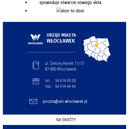
URZĄD MIASTA
WŁOCŁAWEK
ul. Zielony Rynek 11/13
87-800 Włocławek
tel.:
54 414 40 00
fax.:
54 414 44 44
poczta@um.wloclawek.pl
NA SKRÓTY