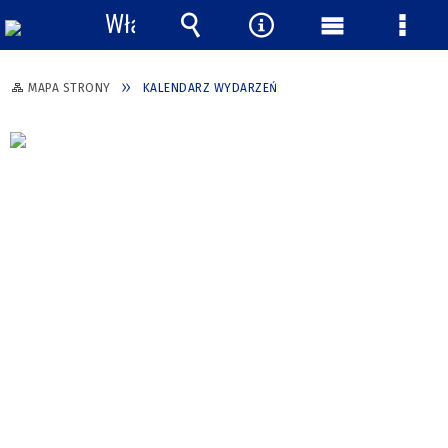
Włącz
powiadomienia
Wyszukiwarka
Narzędzia
Menu
Menu
główne
szcze
MAPA STRONY
KALENDARZ WYDARZEŃ