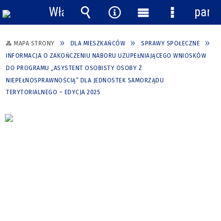
Włącz
pane
powiadomienia
Wyszukiwarka
Narzędzia
Menu
Menu
główne
szczegółow
MAPA STRONY
DLA MIESZKAŃCÓW
SPRAWY SPOŁECZNE
INFORMACJA O ZAKOŃCZENIU NABORU UZUPEŁNIAJĄCEGO WNIOSKÓW
DO PROGRAMU „ASYSTENT OSOBISTY OSOBY Z
NIEPEŁNOSPRAWNOŚCIĄ” DLA JEDNOSTEK SAMORZĄDU
TERYTORIALNEGO – EDYCJA 2025