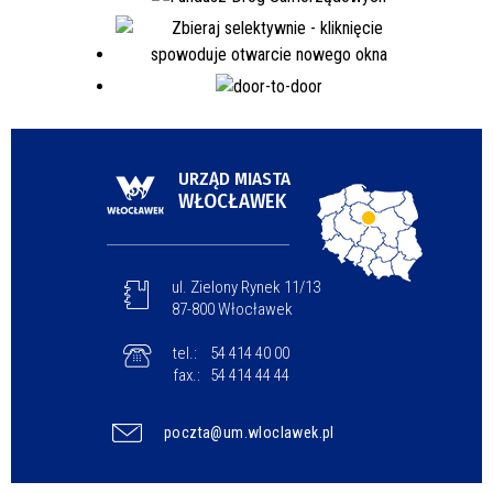
URZĄD MIASTA
WŁOCŁAWEK
ul. Zielony Rynek 11/13
87-800 Włocławek
tel.:
54 414 40 00
fax.:
54 414 44 44
poczta@um.wloclawek.pl