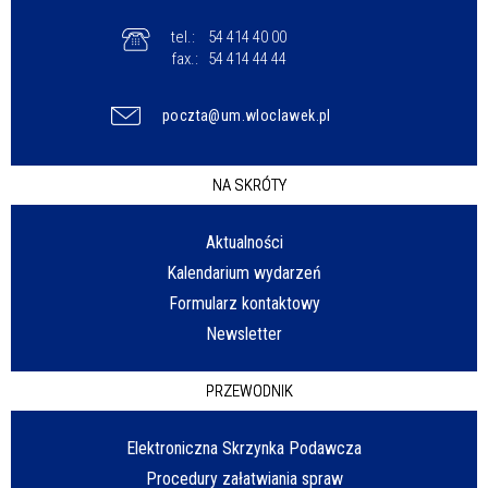
tel.:
54 414 40 00
fax.:
54 414 44 44
poczta@um.wloclawek.pl
NA SKRÓTY
Aktualności
Kalendarium wydarzeń
Formularz kontaktowy
Newsletter
PRZEWODNIK
Elektroniczna Skrzynka Podawcza
Procedury załatwiania spraw