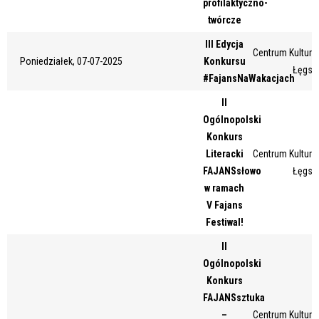
profilaktyczno-
Miejsce
twórcze
III Edycja
Centrum Kultury 
Poniedziałek, 07-07-2025
Konkursu
Łęgsk
Organizator
#FajansNaWakacjach
II
Ogólnopolski
Promowane
Konkurs
Literacki
Centrum Kultury 
FAJANSsłowo
Łęgsk
w ramach
V Fajans
Festiwal!
II
Ogólnopolski
Konkurs
FAJANSsztuka
–
Centrum Kultury 