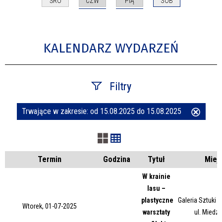
CZW
PIĄ
ŚRO
SOB
KALENDARZ WYDARZEŃ
Filtry
Trwające w zakresie:
od 15.08.2025 do 15.08.2025
Usuń
Szukana fraza
ten
filtr
Kategoria
Termin
Godzina
Tytuł
Miej
W krainie
lasu –
Trwające w zakresie
plastyczne
Galeria Sztuki
Wtorek, 01-07-2025
warsztaty
ul. Miedz
—