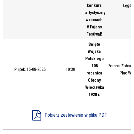
konkurs
Łęgsk
artystyczny
w ramach
V Fajans
Festiwal!
Święto
Wojska
Polskiego
i 105.
Pomnik Żołnier
Piątek, 15-08-2025
10:30
rocznica
Plac Wo
Obrony
Włocławka
1920 r.
Pobierz zestawienie w pliku PDF