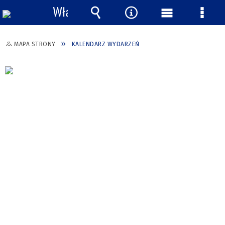
Włącz
powiadomienia
Wyszukiwarka
Narzędzia
Menu
Menu
główne
szcze
MAPA STRONY
KALENDARZ WYDARZEŃ