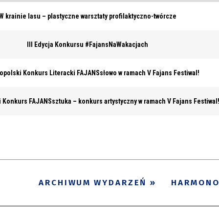
W krainie lasu – plastyczne warsztaty profilaktyczno-twórcze
III Edycja Konkursu #FajansNaWakacjach
nopolski Konkurs Literacki FAJANSsłowo w ramach V Fajans Festiwal!
i Konkurs FAJANSsztuka – konkurs artystyczny w ramach V Fajans Festiwal
ARCHIWUM WYDARZEŃ
HARMON