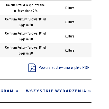
Galeria Sztuki Współczesnej
Trwające w
Kultura
—
ul. Miedziana 2/4
zakresie
Centrum Kultury "Browar B." ul.
Kultura
Łęgska 28
Miejsce
Centrum Kultury "Browar B." ul.
Kultura
Organizator
Łęgska 28
Promowane
Centrum Kultury "Browar B." ul.
!
Kultura
Łęgska 28
Pobierz zestawienie w pliku PDF
OGRAM
WSZYSTKIE WYDARZENIA