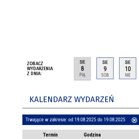
BUDYNKÓW
RADA MIASTA WŁOCŁAWEK
ENERGIA I MOBILNOŚĆ
JAKOŚĆ POWIETRZA WE WŁOCŁAWKU
WYKAZ KONTAKTÓW URZĘDU MIASTA
WŁOCŁAWEK
2026 ROKIEM TADEUSZA REICHSTEINA
WE WŁOCŁAWKU
SIE
SIE
SIE
ZOBACZ
8
9
10
WYDARZENIA
Z DNIA:
PIĄ
SOB
NIE
KALENDARZ WYDARZEŃ
Trwające w zakresie:
od 19.08.2025 do 19.08.2025
ten
Termin
Godzina
filtr