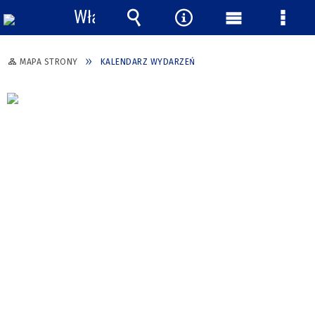
Włącz
powiadomienia
Wyszukiwarka
Narzędzia
Menu
Menu
główne
szcze
MAPA STRONY
KALENDARZ WYDARZEŃ