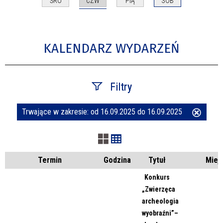
CZW
ŚRO
PIĄ
SOB
KALENDARZ WYDARZEŃ
Filtry
Trwające w zakresie:
od 16.09.2025 do 16.09.2025
Usuń
Szukana fraza
ten
filtr
Kategoria
Termin
Godzina
Tytuł
Miej
Konkurs
„Zwierzęca
Trwające w zakresie
archeologia
wyobraźni”–
—