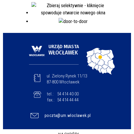
URZĄD MIASTA
WŁOCŁAWEK
ul. Zielony Rynek 11/13
87-800 Włocławek
tel.:
54 414 40 00
fax.:
54 414 44 44
poczta@um.wloclawek.pl