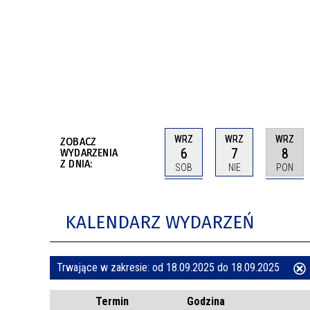
BUDYNKÓW
RADA MIASTA WŁOCŁAWEK
ENERGIA I MOBILNOŚĆ
JAKOŚĆ POWIETRZA WE WŁOCŁAWKU
WYKAZ KONTAKTÓW URZĘDU MIASTA
WŁOCŁAWEK
2026 ROKIEM TADEUSZA REICHSTEINA
WE WŁOCŁAWKU
WRZ
WRZ
WRZ
ZOBACZ
6
7
8
WYDARZENIA
Z DNIA:
SOB
NIE
PON
KALENDARZ WYDARZEŃ
Trwające w zakresie:
od 18.09.2025 do 18.09.2025
ten
Termin
Godzina
filtr