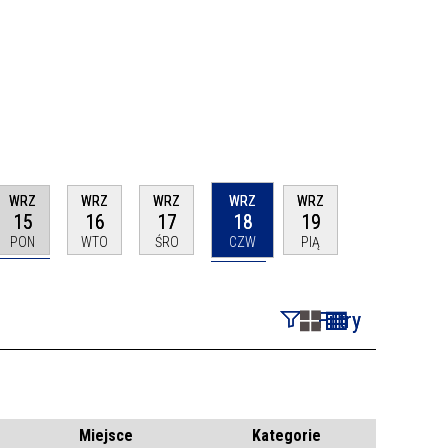
WRZ
WRZ
WRZ
WRZ
WRZ
15
16
17
18
19
PON
WTO
ŚRO
CZW
PIĄ
Filtry
Szukana fraza
Kategoria
Miejsce
Kategorie