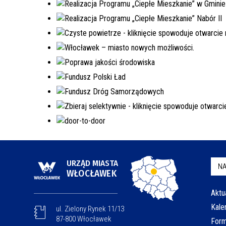
URZĄD MIASTA
NA
WŁOCŁAWEK
Aktu
Kale
ul. Zielony Rynek 11/13
87-800 Włocławek
Form