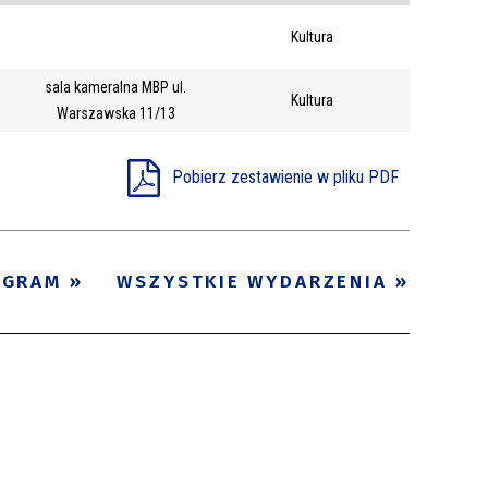
Trwające w
Kultura
—
zakresie
sala kameralna MBP ul.
Kultura
Warszawska 11/13
Miejsce
Organizator
Pobierz zestawienie w pliku PDF
Promowane
OGRAM
WSZYSTKIE WYDARZENIA