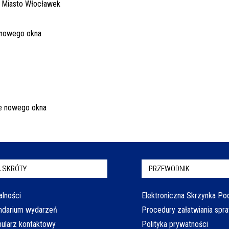
 SKRÓTY
PRZEWODNIK
alności
Elektroniczna Skrzynka P
ndarium wydarzeń
Procedury załatwiania spr
ularz kontaktowy
Polityka prywatności