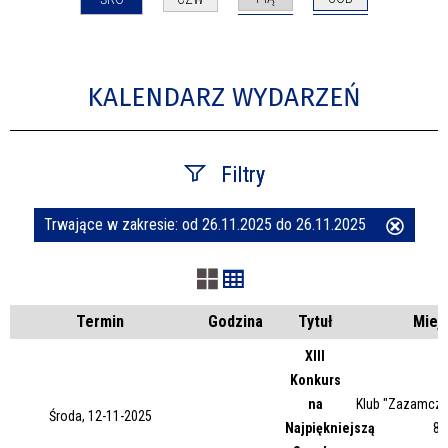
KALENDARZ WYDARZEŃ
Filtry
Trwające w zakresie:
od 26.11.2025 do 26.11.2025
Usuń
Szukana fraza
ten
filtr
Kategoria
Termin
Godzina
Tytuł
Miej
XIII
Konkurs
Trwające w zakresie
na
Klub "Zazamcze"
Środa, 12-11-2025
Najpiękniejszą
87
—