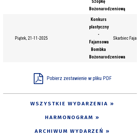
Szopkę
Miejsce
Bożonarodzeniową
Konkurs
plastyczny
Organizator
-
Piątek, 21-11-2025
Skarbiec Fajans
Fajansowa
Bombka
Bożonarodzeniowa
Promowane
Pobierz zestawienie w pliku PDF
WSZYSTKIE WYDARZENIA
HARMONOGRAM
ARCHIWUM WYDARZEŃ