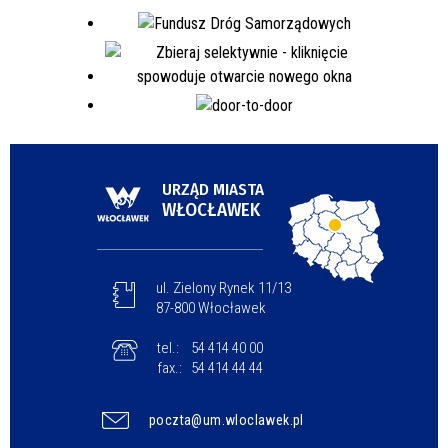
URZĄD MIASTA
WŁOCŁAWEK
ul. Zielony Rynek 11/13
87-800 Włocławek
tel.:
54 414 40 00
fax.:
54 414 44 44
poczta@um.wloclawek.pl