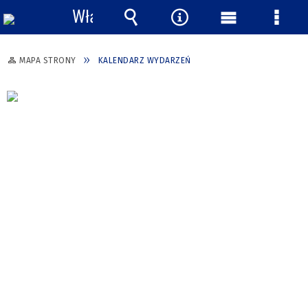
Włącz
powiadomienia
Wyszukiwarka
Narzędzia
Menu
Menu
główne
szcze
MAPA STRONY
KALENDARZ WYDARZEŃ