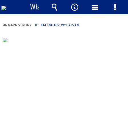
Włącz
powiadomienia
Wyszukiwarka
Narzędzia
Menu
Menu
główne
szcze
MAPA STRONY
KALENDARZ WYDARZEŃ