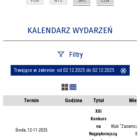
ŚRO
CZW
PON
WTO
KALENDARZ WYDARZEŃ
Filtry
Trwające w zakresie:
od 02.12.2025 do 02.12.2025
Usuń
Szukana fraza
ten
filtr
Kategoria
Termin
Godzina
Tytuł
Miej
XIII
Konkurs
Trwające w zakresie
na
Klub "Zazamcze"
Środa, 12-11-2025
Najpiękniejszą
87
—