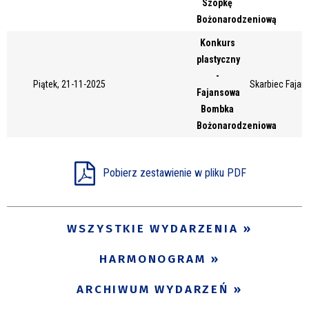
Szopkę
Miejsce
Bożonarodzeniową
Konkurs
plastyczny
Organizator
-
Piątek, 21-11-2025
Skarbiec Fajans
Fajansowa
Bombka
Bożonarodzeniowa
Promowane
Pobierz zestawienie w pliku PDF
WSZYSTKIE WYDARZENIA
HARMONOGRAM
ARCHIWUM WYDARZEŃ