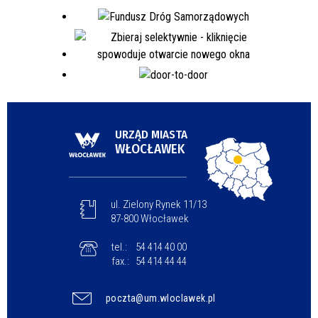
URZĄD MIASTA
WŁOCŁAWEK
ul. Zielony Rynek 11/13
87-800 Włocławek
tel.:
54 414 40 00
fax.:
54 414 44 44
poczta@um.wloclawek.pl