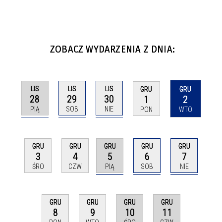
ZOBACZ WYDARZENIA Z DNIA:
LIS
LIS
LIS
GRU
GRU
28
29
30
1
2
PIĄ
SOB
NIE
PON
WTO
GRU
GRU
GRU
GRU
GRU
5
6
7
3
4
PIĄ
SOB
NIE
ŚRO
CZW
GRU
GRU
GRU
GRU
10
11
8
9