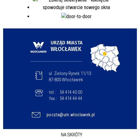
URZĄD MIASTA
WŁOCŁAWEK
ul. Zielony Rynek 11/13
87-800 Włocławek
tel.:
54 414 40 00
fax.:
54 414 44 44
poczta@um.wloclawek.pl
NA SKRÓTY