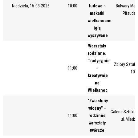
Niedziela, 15-03-2026
10:00
ludowe -
Bulwary Mar
makatki
Piłsudsk
wielkanocne
igłą
wyszywane
Warsztaty
rodzinne.
Tradycyjnie
Zbiory Sztuki
11:00
–
10/
kreatywnie
na
Wielkanoc
"Zwiastuny
wiosny" –
Galeria Sztuki
11:00
rodzinne
ul. Miedz
warsztaty
twórcze