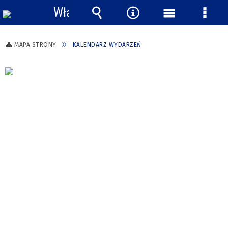
Włącz
powiadomienia
Wyszukiwarka
Narzędzia
Menu
Menu
główne
szcze
MAPA STRONY
KALENDARZ WYDARZEŃ