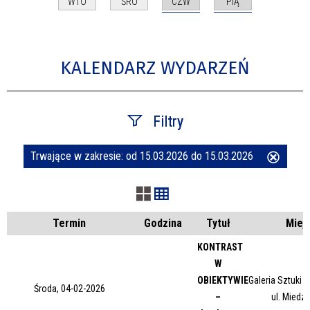
CZW
PIĄ
WTO
ŚRO
KALENDARZ WYDARZEŃ
Filtry
Trwające w zakresie:
od 15.03.2026 do 15.03.2026
Usuń
Szukana fraza
ten
filtr
Kategoria
Termin
Godzina
Tytuł
Miej
KONTRAST
W
Trwające w zakresie
OBIEKTYWIE
Galeria Sztuki
Środa, 04-02-2026
–
ul. Miedz
—