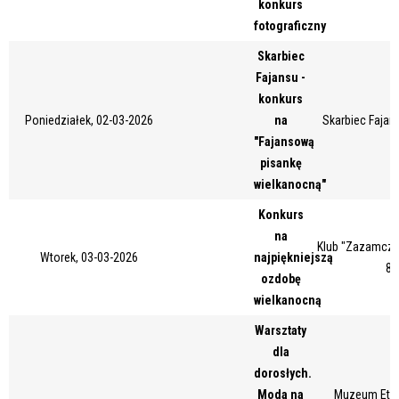
konkurs
Miejsce
fotograficzny
Skarbiec
Fajansu -
Organizator
konkurs
Poniedziałek, 02-03-2026
na
Skarbiec Fajans
"Fajansową
pisankę
Promowane
wielkanocną"
Konkurs
na
Klub "Zazamcze"
Wtorek, 03-03-2026
najpiękniejszą
87
ozdobę
wielkanocną
Warsztaty
dla
dorosłych.
Moda na
Muzeum Etno