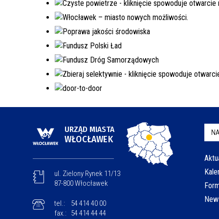
URZĄD MIASTA
NA
WŁOCŁAWEK
Aktu
Kale
ul. Zielony Rynek 11/13
87-800 Włocławek
Form
News
tel.:
54 414 40 00
fax.:
54 414 44 44