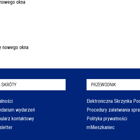
 SKRÓTY
PRZEWODNIK
alności
Elektroniczna Skrzynka P
ndarium wydarzeń
Procedury załatwiania spr
ularz kontaktowy
Polityka prywatności
letter
mMieszkaniec