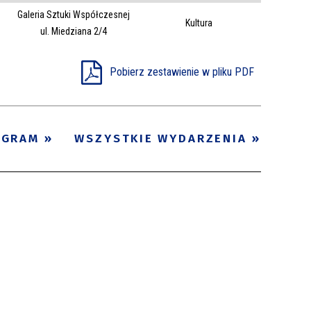
Galeria Sztuki Współczesnej
Trwające w
Kultura
—
ul. Miedziana 2/4
zakresie
Pobierz zestawienie w pliku PDF
Miejsce
Organizator
Promowane
OGRAM
WSZYSTKIE WYDARZENIA