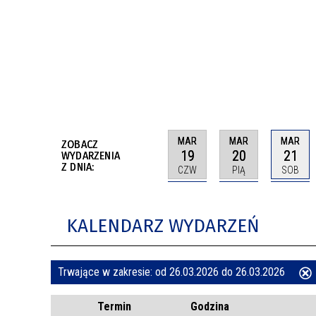
BUDYNKÓW
RADA MIASTA WŁOCŁAWEK
ENERGIA I MOBILNOŚĆ
JAKOŚĆ POWIETRZA WE WŁOCŁAWKU
WYKAZ KONTAKTÓW URZĘDU MIASTA
WŁOCŁAWEK
2026 ROKIEM TADEUSZA REICHSTEINA
WE WŁOCŁAWKU
MAR
MAR
MAR
ZOBACZ
19
20
21
WYDARZENIA
Z DNIA:
CZW
PIĄ
SOB
KALENDARZ WYDARZEŃ
Trwające w zakresie:
od 26.03.2026 do 26.03.2026
ten
Termin
Godzina
filtr