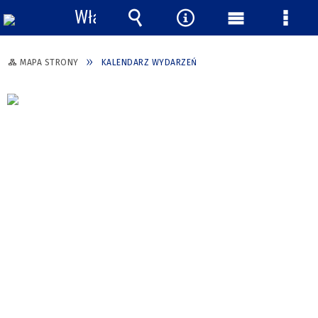
Włącz
powiadomienia
Wyszukiwarka
Narzędzia
Menu
Menu
główne
szcze
MAPA STRONY
KALENDARZ WYDARZEŃ