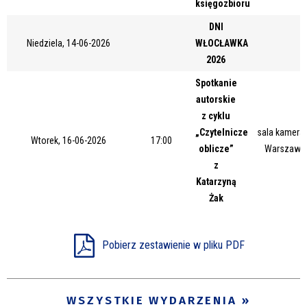
księgozbioru
Miejsce
DNI
Niedziela, 14-06-2026
WŁOCŁAWKA
2026
Organizator
Spotkanie
autorskie
z cyklu
Promowane
„Czytelnicze
sala kameral
Wtorek, 16-06-2026
17:00
oblicze”
Warszawsk
z
Katarzyną
Żak
Pobierz zestawienie w pliku PDF
WSZYSTKIE WYDARZENIA