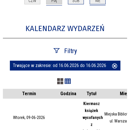
PIĄ
NIE
CZW
SOB
KALENDARZ WYDARZEŃ
Filtry
Trwające w zakresie:
od 16.06.2026 do 16.06.2026
Usuń
Szukana fraza
ten
filtr
Kategoria
Termin
Godzina
Tytuł
Miej
Kiermasz
książek
Trwające w zakresie
Miejska Bibliot
Wtorek, 09-06-2026
wycofanych
ul. Warszaw
z
—