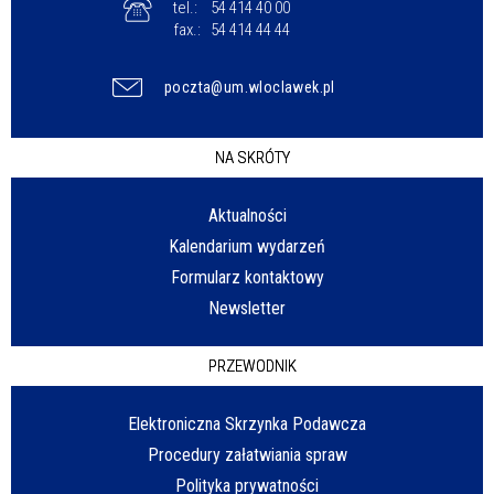
tel.:
54 414 40 00
fax.:
54 414 44 44
poczta@um.wloclawek.pl
NA SKRÓTY
Aktualności
Kalendarium wydarzeń
Formularz kontaktowy
Newsletter
PRZEWODNIK
Elektroniczna Skrzynka Podawcza
Procedury załatwiania spraw
Polityka prywatności