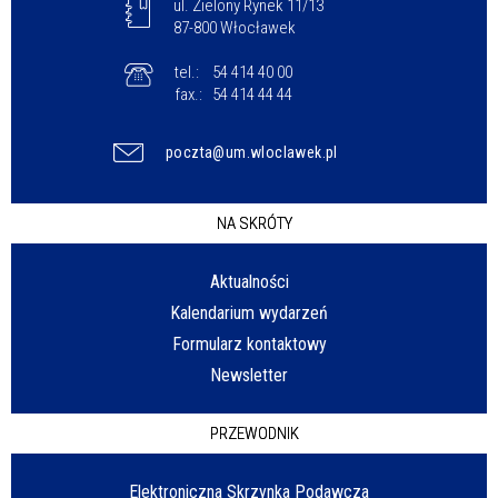
ul. Zielony Rynek 11/13
87-800 Włocławek
tel.:
54 414 40 00
fax.:
54 414 44 44
poczta@um.wloclawek.pl
NA SKRÓTY
Aktualności
Kalendarium wydarzeń
Formularz kontaktowy
Newsletter
PRZEWODNIK
Elektroniczna Skrzynka Podawcza