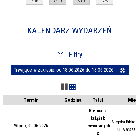
WTO
ŚRO
PON
CZW
KALENDARZ WYDARZEŃ
Filtry
Trwające w zakresie:
od 18.06.2026 do 18.06.2026
Usuń
Szukana fraza
ten
filtr
Kategoria
Termin
Godzina
Tytuł
Miej
Kiermasz
książek
Trwające w zakresie
Miejska Bibliot
Wtorek, 09-06-2026
wycofanych
ul. Warszaw
z
—