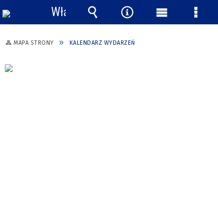
Włącz
powiadomienia
Wyszukiwarka
Narzędzia
Menu
Menu
główne
szcze
MAPA STRONY
KALENDARZ WYDARZEŃ