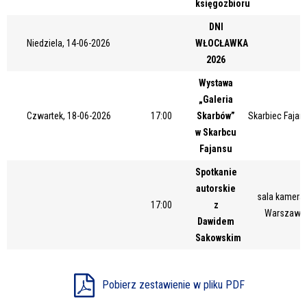
księgozbioru
Miejsce
DNI
Niedziela, 14-06-2026
WŁOCŁAWKA
2026
Organizator
Wystawa
„Galeria
Czwartek, 18-06-2026
17:00
Skarbów”
Skarbiec Fajans
Promowane
w Skarbcu
Fajansu
Spotkanie
autorskie
sala kameral
17:00
z
Warszawsk
Dawidem
Sakowskim
Pobierz zestawienie w pliku PDF