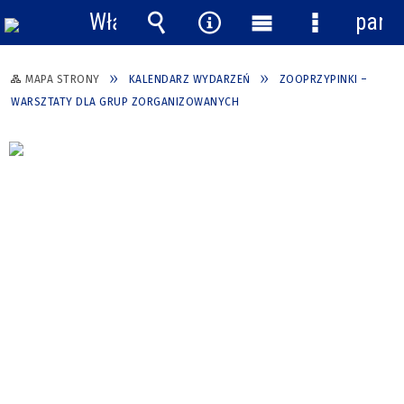
Włącz
pane
powiadomienia
Wyszukiwarka
Narzędzia
Menu
Menu
główne
szczegółow
MAPA STRONY
KALENDARZ WYDARZEŃ
ZOOPRZYPINKI –
WARSZTATY DLA GRUP ZORGANIZOWANYCH