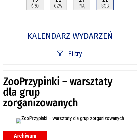
SOB
ŚRO
CZW
PIĄ
KALENDARZ WYDARZEŃ
Filtry
Szukana fraza
ZooPrzypinki – warsztaty
Kategoria
dla grup
zorganizowanych
Trwające w zakresie
—
Miejsce
Archiwum
Organizator