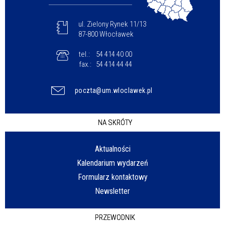
ul. Zielony Rynek 11/13
87-800 Włocławek
tel.:
54 414 40 00
fax.:
54 414 44 44
poczta@um.wloclawek.pl
NA SKRÓTY
Aktualności
Kalendarium wydarzeń
Formularz kontaktowy
Newsletter
PRZEWODNIK