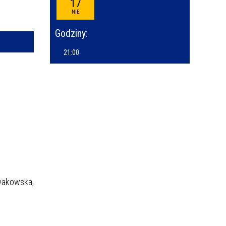
17
—
NIE
kresie
Godziny:
ce
21:00
izator
owane
owakowska,