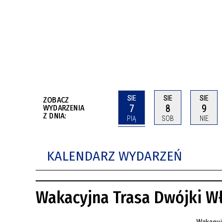
BUDYNKÓW
RADA MIASTA WŁOCŁAWEK
ENERGIA I MOBILNOŚĆ
JAKOŚĆ POWIETRZA WE WŁOCŁAWKU
WYKAZ KONTAKTÓW URZĘDU MIASTA
WŁOCŁAWEK
2026 ROKIEM TADEUSZA REICHSTEINA
WE WŁOCŁAWKU
SIE
SIE
SIE
ZOBACZ
7
8
9
WYDARZENIA
Z DNIA:
PIĄ
SOB
NIE
KALENDARZ WYDARZEŃ
Wakacyjna Trasa Dwójki W