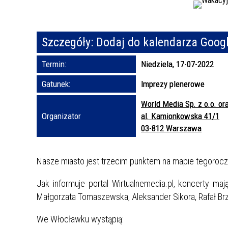
Szczegóły:
Dodaj do kalendarza Goog
Termin:
Niedziela, 17-07-2022
Gatunek:
Imprezy plenerowe
World Media Sp. z o.o. o
Organizator
al. Kamionkowska 41/1
03-812 Warszawa
Nasze miasto jest trzecim punktem na mapie tegoroczne
Jak informuje portal Wirtualnemedia.pl, koncerty ma
Małgorzata Tomaszewska, Aleksander Sikora, Rafał B
We Włocławku wystąpią: