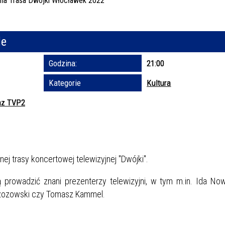
Trwające w za
le
Miejs
Godzina:
21:00
Organ
Prom
Kategorie
Kultura
raz TVP2
j trasy koncertowej telewizyjnej "Dwójki".
ją prowadzić znani prezenterzy telewizyjni, w tym m.in. Ida N
rzozowski czy Tomasz Kammel.