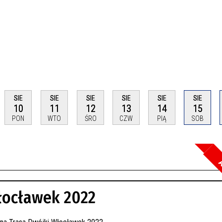
SIE
SIE
SIE
SIE
SIE
SIE
10
11
12
13
14
15
PON
WTO
ŚRO
CZW
PIĄ
SOB
A
Szuka
łocławek 2022
Kateg