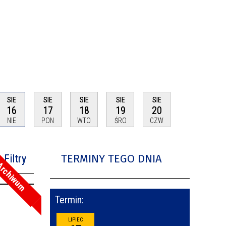
SIE
SIE
SIE
SIE
SIE
16
17
18
19
20
NIE
PON
WTO
ŚRO
CZW
TERMINY TEGO DNIA
Filtry
rchiwum
na fraza
Termin:
oria
LIPIEC