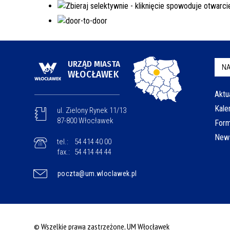
URZĄD MIASTA
NA
WŁOCŁAWEK
Aktu
Kale
ul. Zielony Rynek 11/13
87-800 Włocławek
Form
News
tel.:
54 414 40 00
fax.:
54 414 44 44
poczta@um.wloclawek.pl
© Wszelkie prawa zastrzeżone, UM Włocławek