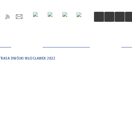
OŚCI
DLA MIESZKAŃCÓW
DLA
TRASA DWÓJKI WŁOCŁAWEK 2022