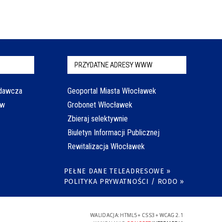
PRZYDATNE ADRESY WWW
odawcza
Geoportal Miasta Włocławek
aw
Grobonet Włocławek
Zbieraj selektywnie
Biuletyn Informacji Publicznej
Rewitalizacja Włocławek
PEŁNE DANE TELEADRESOWE »
POLITYKA PRYWATNOŚCI / RODO »
WALIDACJA:
HTML5
+
CSS3
+
WCAG 2.1