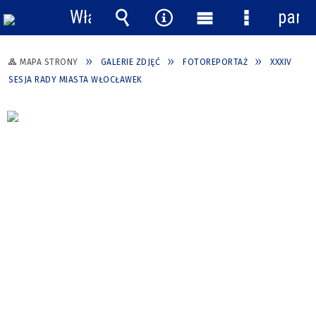
Włącz
pane
powiadomienia
Wyszukiwarka
Narzędzia
Menu
Menu
główne
szczegółow
MAPA STRONY
GALERIE ZDJĘĆ
FOTOREPORTAŻ
XXXIV
SESJA RADY MIASTA WŁOCŁAWEK