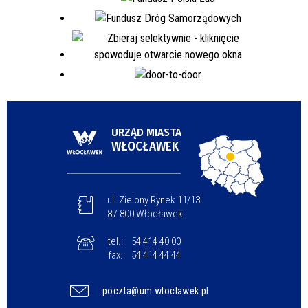
URZĄD MIASTA
WŁOCŁAWEK
ul. Zielony Rynek 11/13
87-800 Włocławek
tel.:
54 414 40 00
fax.:
54 414 44 44
poczta@um.wloclawek.pl