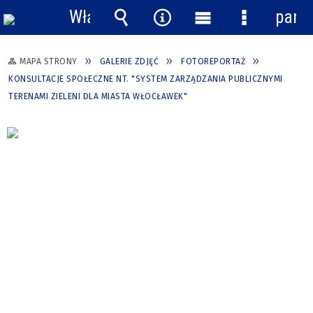
Włącz
pane
powiadomienia
Wyszukiwarka
Narzędzia
Menu
Menu
główne
szczegółow
MAPA STRONY
GALERIE ZDJĘĆ
FOTOREPORTAŻ
KONSULTACJE SPOŁECZNE NT. "SYSTEM ZARZĄDZANIA PUBLICZNYMI
TERENAMI ZIELENI DLA MIASTA WŁOCŁAWEK"